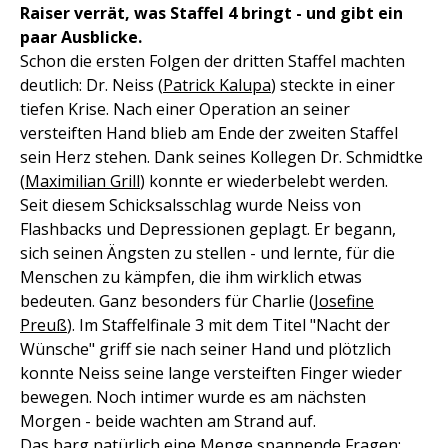
Raiser verrät, was Staffel 4 bringt - und gibt ein
paar Ausblicke.
Schon die ersten Folgen der dritten Staffel machten
deutlich: Dr. Neiss (
Patrick Kalupa
) steckte in einer
tiefen Krise. Nach einer Operation an seiner
versteiften Hand blieb am Ende der zweiten Staffel
sein Herz stehen. Dank seines Kollegen Dr. Schmidtke
(
Maximilian Grill
) konnte er wiederbelebt werden.
Seit diesem Schicksalsschlag wurde Neiss von
Flashbacks und Depressionen geplagt. Er begann,
sich seinen Ängsten zu stellen - und lernte, für die
Menschen zu kämpfen, die ihm wirklich etwas
bedeuten. Ganz besonders für Charlie (
Josefine
Preuß
). Im Staffelfinale 3 mit dem Titel "Nacht der
Wünsche" griff sie nach seiner Hand und plötzlich
konnte Neiss seine lange versteiften Finger wieder
bewegen. Noch intimer wurde es am nächsten
Morgen - beide wachten am Strand auf.
Das barg natürlich eine Menge spannende Fragen: