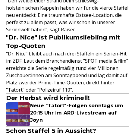
"Den Weidefelder Strand beim schleswig-
holsteinischen Kappeln haben wir für die vierte Staffel
neu entdeckt. Eine traumhafte Ostsee-Location, die
perfekt zu allem passt, was wir schon in unserer
Serienwelt haben", sagt Raiser.
"Dr. Nice" ist Publikumsliebling mit
Top-Quoten
"Dr. Nice" bleibt auch nach drei Staffeln ein Serien-Hit
im
ZDF
. Laut dem Branchendienst "SPOT media & film"
erreichte die Serie regelmäßig rund vier Millionen
Zuschauer:innen am Sonntagabend und lag damit auf
Platz zwei der Prime-Time-Quoten, direkt hinter
"
Tatort
" oder "
Polizeiruf 110
".
Der Herbst wird kriminell!
Neue "Tatort"-Folgen sonntags um
20:15 Uhr im ARD-Livestream auf
Joyn
Schon Staffel 5 in Aussicht?