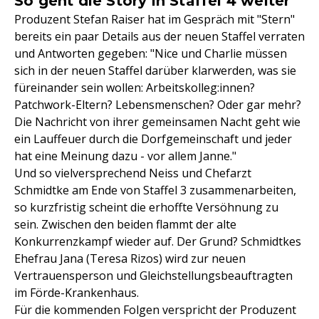
So geht die Story in Staffel 4 weiter
Produzent Stefan Raiser hat im Gespräch mit "Stern"
bereits ein paar Details aus der neuen Staffel verraten
und Antworten gegeben: "Nice und Charlie müssen
sich in der neuen Staffel darüber klarwerden, was sie
füreinander sein wollen: Arbeitskolleg:innen?
Patchwork-Eltern? Lebensmenschen? Oder gar mehr?
Die Nachricht von ihrer gemeinsamen Nacht geht wie
ein Lauffeuer durch die Dorfgemeinschaft und jeder
hat eine Meinung dazu - vor allem Janne."
Und so vielversprechend Neiss und Chefarzt
Schmidtke am Ende von Staffel 3 zusammenarbeiten,
so kurzfristig scheint die erhoffte Versöhnung zu
sein. Zwischen den beiden flammt der alte
Konkurrenzkampf wieder auf. Der Grund? Schmidtkes
Ehefrau Jana (Teresa Rizos) wird zur neuen
Vertrauensperson und Gleichstellungsbeauftragten
im Förde-Krankenhaus.
Für die kommenden Folgen verspricht der Produzent