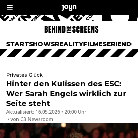
START
SHOWS
REALITY
FILME
SERIEN
DO
Privates Glück
Hinter den Kulissen des ESC:
Wer Sarah Engels wirklich zur
Seite steht
Aktualisiert:
16.05.2026 • 20:00 Uhr
von
C3 Newsroom