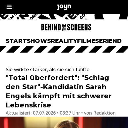
START
SHOWS
REALITY
FILME
SERIEN
DO
Sie wirkte stärker, als sie sich fühlte
"Total überfordert": "Schlag
den Star"-Kandidatin Sarah
Engels kämpft mit schwerer
Lebenskrise
Aktualisiert:
07.07.2026 • 08:37 Uhr
von
Redaktion