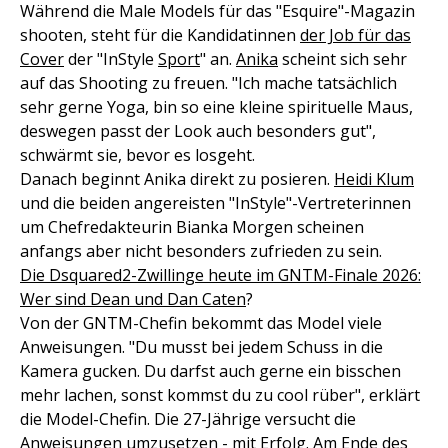
Während die Male Models für das "Esquire"-Magazin
shooten, steht für die Kandidatinnen
der Job für das
Cover
der "InStyle
Sport
" an.
Anika
scheint sich sehr
auf das Shooting zu freuen. "Ich mache tatsächlich
sehr gerne Yoga, bin so eine kleine spirituelle Maus,
deswegen passt der Look auch besonders gut",
schwärmt sie, bevor es losgeht.
Danach beginnt Anika direkt zu posieren.
Heidi Klum
und die beiden angereisten "InStyle"-Vertreterinnen
um Chefredakteurin Bianka Morgen scheinen
anfangs aber nicht besonders zufrieden zu sein.
Die Dsquared2-Zwillinge heute im GNTM-Finale 2026:
Wer sind Dean und Dan Caten
?
Von der GNTM-Chefin bekommt das Model viele
Anweisungen. "Du musst bei jedem Schuss in die
Kamera gucken. Du darfst auch gerne ein bisschen
mehr lachen, sonst kommst du zu cool rüber", erklärt
die Model-Chefin. Die 27-Jährige versucht die
Anweisungen umzusetzen - mit Erfolg. Am Ende des