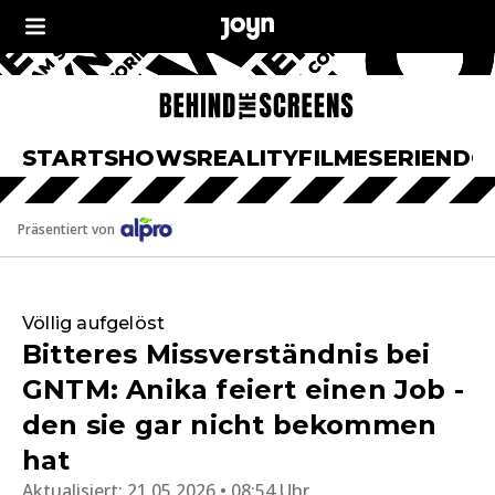
START
SHOWS
REALITY
FILME
SERIEN
DO
Präsentiert von
Völlig aufgelöst
Bitteres Missverständnis bei
GNTM: Anika feiert einen Job -
den sie gar nicht bekommen
hat
Aktualisiert:
21.05.2026 • 08:54 Uhr