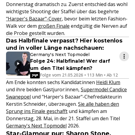
Donnerstag dramatisch zu. Zuerst entschied das wohl
wichtigste Shooting der Staffel über das begehrte
"Harper's Bazaar"-Cover
, bevor beim letzten Fashion-
Walk vor dem
großen Finale
endgültig die Nerven auf
die Probe gestellt wurden.
Das Halbfinale verpasst? Hier kostenlos
und in voller Länge nachschauen:
Germany's Next Topmodel
Folge 24: Halbfinale! Wer darf
um den Titel kämpfen?
Folge vom 21.05.2026 • 113 Min • Ab 12
Am Ende konnten sechs Kandidat:innen
Heidi Klum
und ihre beiden Gastjuror:innen,
Supermodel Candice
Swanepoel
und "Harper's Bazaar"-Chefredakteurin
Kerstin Schneider, überzeugen.
Sie alle haben den
Sprung ins Finale geschafft
und kämpfen am
Donnerstag, 28. Mai, in der 21. Staffel um den Titel
Germany's Next Topmodel
2026.
Star-Glamour pur: Sharon Stone,