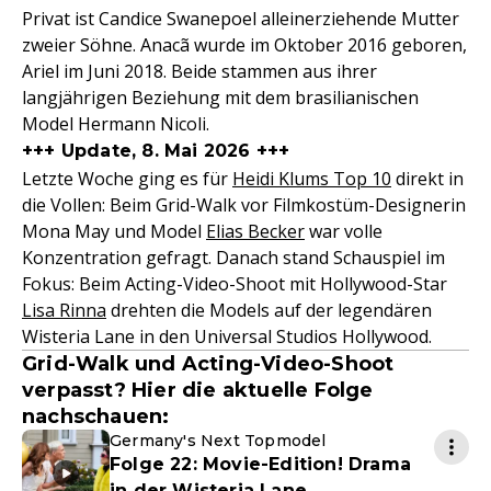
Privat ist Candice Swanepoel alleinerziehende Mutter
zweier Söhne. Anacã wurde im Oktober 2016 geboren,
Ariel im Juni 2018. Beide stammen aus ihrer
langjährigen Beziehung mit dem brasilianischen
Model Hermann Nicoli.
+++ Update, 8. Mai 2026 +++
Letzte Woche ging es für
Heidi Klums Top 10
direkt in
die Vollen: Beim Grid-Walk vor Filmkostüm-Designerin
Mona May und Model
Elias Becker
war volle
Konzentration gefragt. Danach stand Schauspiel im
Fokus: Beim Acting-Video-Shoot mit Hollywood-Star
Lisa Rinna
drehten die Models auf der legendären
Wisteria Lane in den Universal Studios Hollywood.
Grid-Walk und Acting-Video-Shoot
verpasst? Hier die aktuelle Folge
nachschauen:
Germany's Next Topmodel
Folge 22: Movie-Edition! Drama
in der Wisteria Lane