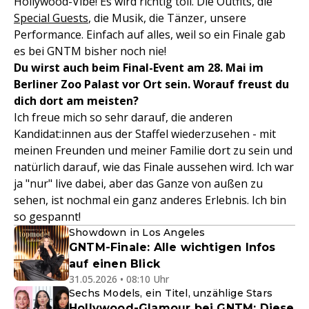
Hollywood-Vibe! Es wird richtig toll. Die Outfits, die
Special Guests
, die Musik, die Tänzer, unsere
Performance. Einfach auf alles, weil so ein Finale gab
es bei GNTM bisher noch nie!
Du wirst auch beim Final-Event am 28. Mai im
Berliner Zoo Palast vor Ort sein. Worauf freust du
dich dort am meisten?
Ich freue mich so sehr darauf, die anderen
Kandidat:innen aus der Staffel wiederzusehen - mit
meinen Freunden und meiner Familie dort zu sein und
natürlich darauf, wie das Finale aussehen wird. Ich war
ja "nur" live dabei, aber das Ganze von außen zu
sehen, ist nochmal ein ganz anderes Erlebnis. Ich bin
so gespannt!
Showdown in Los Angeles
GNTM-Finale: Alle wichtigen Infos
auf einen Blick
31.05.2026 • 08:10 Uhr
Sechs Models, ein Titel, unzählige Stars
Hollywood-Glamour bei GNTM: Diese