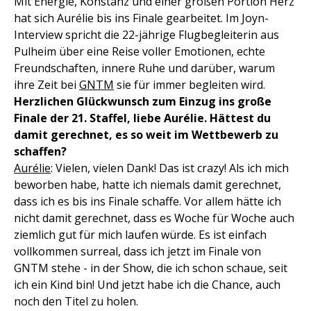
Mit Energie, Konstanz und einer großen Portion Herz
hat sich Aurélie bis ins Finale gearbeitet. Im Joyn-
Interview spricht die 22-jährige Flugbegleiterin aus
Pulheim über eine Reise voller Emotionen, echte
Freundschaften, innere Ruhe und darüber, warum
ihre Zeit bei
GNTM
sie für immer begleiten wird.
Herzlichen Glückwunsch zum Einzug ins große
Finale der 21. Staffel, liebe Aurélie. Hättest du
damit gerechnet, es so weit im Wettbewerb zu
schaffen?
Aurélie
: Vielen, vielen Dank! Das ist crazy! Als ich mich
beworben habe, hatte ich niemals damit gerechnet,
dass ich es bis ins Finale schaffe. Vor allem hätte ich
nicht damit gerechnet, dass es Woche für Woche auch
ziemlich gut für mich laufen würde. Es ist einfach
vollkommen surreal, dass ich jetzt im Finale von
GNTM stehe - in der Show, die ich schon schaue, seit
ich ein Kind bin! Und jetzt habe ich die Chance, auch
noch den Titel zu holen.