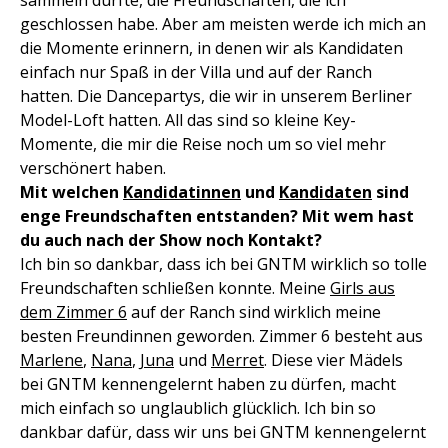
sammeln durfte, die Freundschaften, die ich
geschlossen habe. Aber am meisten werde ich mich an
die Momente erinnern, in denen wir als Kandidaten
einfach nur Spaß in der Villa und auf der Ranch
hatten. Die Dancepartys, die wir in unserem Berliner
Model-Loft hatten. All das sind so kleine Key-
Momente, die mir die Reise noch um so viel mehr
verschönert haben.
Mit welchen
Kandidatinnen
und
Kandidaten
sind
enge Freundschaften entstanden? Mit wem hast
du auch nach der Show noch Kontakt?
Ich bin so dankbar, dass ich bei GNTM wirklich so tolle
Freundschaften schließen konnte. Meine
Girls aus
dem Zimmer 6
auf der Ranch sind wirklich meine
besten Freundinnen geworden. Zimmer 6 besteht aus
Marlene
,
Nana
,
Juna
und
Merret
. Diese vier Mädels
bei GNTM kennengelernt haben zu dürfen, macht
mich einfach so unglaublich glücklich. Ich bin so
dankbar dafür, dass wir uns bei GNTM kennengelernt