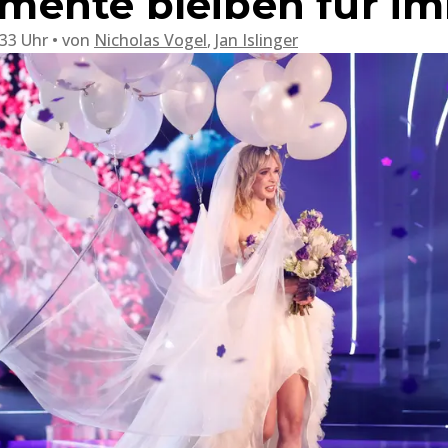
ente bleiben für i
:33 Uhr
von
Nicholas Vogel
,
Jan Islinger