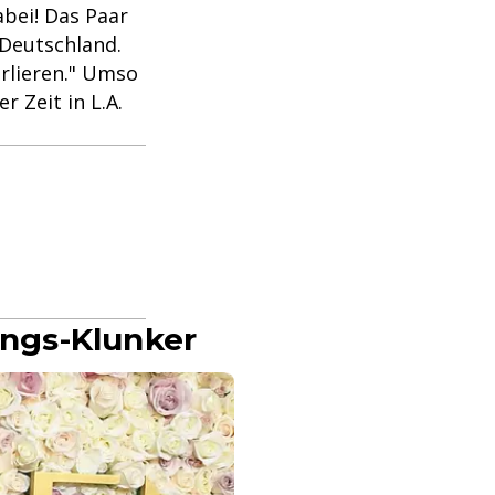
bei! Das Paar
n Deutschland.
erlieren." Umso
 Zeit in L.A.
ungs-Klunker