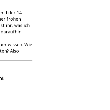
end der 14.
ner frohen
t ihr, was ich
 daraufhin
uer wissen. Wie
ten? Also
n!