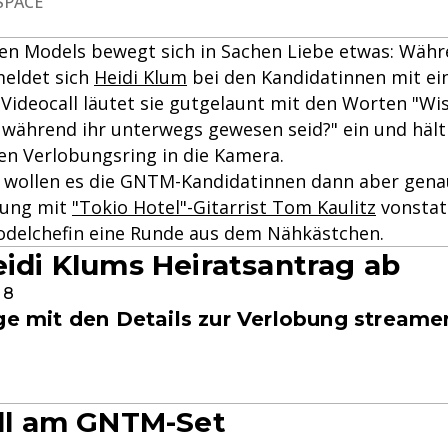
eSPACE
den Models bewegt sich in Sachen Liebe etwas: Währ
eldet sich
Heidi Klum
bei den Kandidatinnen mit ei
Videocall läutet sie gutgelaunt mit den Worten "Wiss
während ihr unterwegs gewesen seid?" ein und hält
en Verlobungsring in die Kamera.
wollen es die GNTM-Kandidatinnen dann aber gena
bung mit
"Tokio Hotel"-Gitarrist Tom Kaulitz
vonstat
odelchefin eine Runde aus dem Nähkästchen.
Heidi Klums Heiratsantrag ab
 8
lge mit den Details zur Verlobung streame
all am GNTM-Set