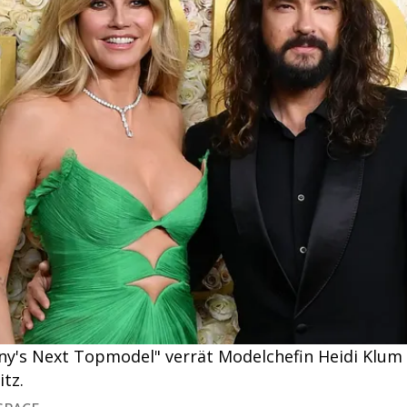
any's Next Topmodel" verrät Modelchefin Heidi Klum 
tz.