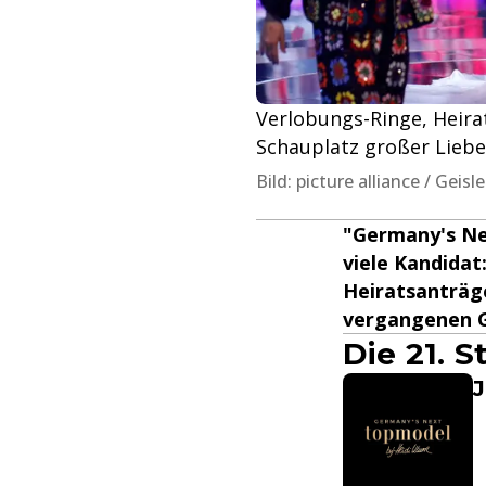
Verlobungs-Ringe, Heira
Schauplatz großer Liebe
Bild: picture alliance / Geis
"Germany's Ne
viele Kandida
Heiratsanträge
vergangenen G
Die 21. 
J