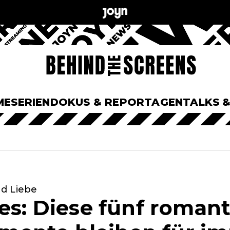
ME
SERIEN
DOKUS & REPORTAGEN
TALKS 
d Liebe
ies: Diese fünf roman