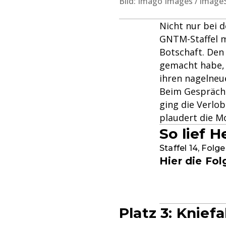
Bild: Imago Images / imag
Nicht nur bei 
GNTM-Staffel m
Botschaft. Den 
gemacht habe, 
ihren nagelneu
Beim Gespräch 
ging die Verlo
plaudert die M
So lief 
Staffel 14, Folge
Hier die Fo
Platz 3: Knief