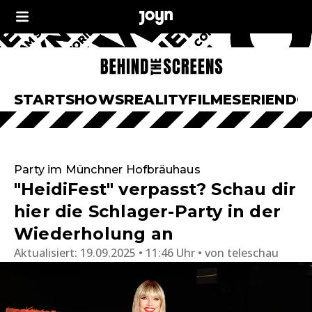
START
SHOWS
REALITY
FILME
SERIEN
DO
Party im Münchner Hofbräuhaus
"HeidiFest" verpasst? Schau dir
hier die Schlager-Party in der
Wiederholung an
Aktualisiert:
19.09.2025 • 11:46 Uhr
von
teleschau