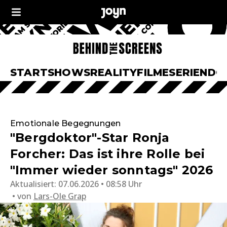
START
SHOWS
REALITY
FILME
SERIEN
DO
Emotionale Begegnungen
"Bergdoktor"-Star Ronja
Forcher: Das ist ihre Rolle bei
"Immer wieder sonntags" 2026
Aktualisiert:
07.06.2026 • 08:58 Uhr
von
Lars-Ole Grap