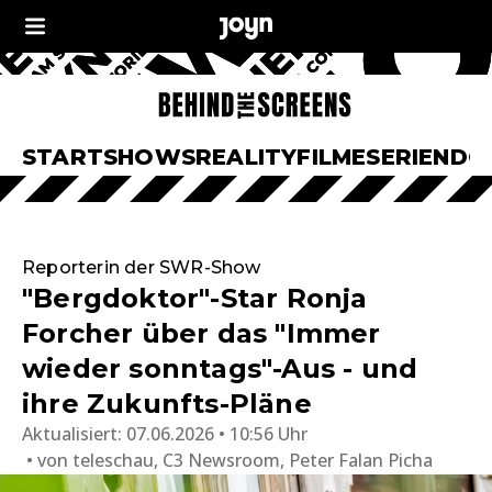
START
SHOWS
REALITY
FILME
SERIEN
DO
Reporterin der SWR-Show
"Bergdoktor"-Star Ronja
Forcher über das "Immer
wieder sonntags"-Aus - und
ihre Zukunfts-Pläne
Aktualisiert:
07.06.2026 • 10:56 Uhr
von
teleschau, C3 Newsroom, Peter Falan Picha