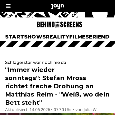
START
SHOWS
REALITY
FILME
SERIEN
DO
Schlagerstar war noch nie da
"Immer wieder
sonntags": Stefan Mross
richtet freche Drohung an
Matthias Reim - "Weiß, wo dein
Bett steht"
Aktualisiert:
14.06.2026 • 07:30 Uhr
von
Julia W.