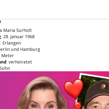
f
xa Maria Surholt
g
: 28. Januar 1968
t
: Erlangen
Berlin und Hamburg
2 Meter
and
: verheiratet
 Sohn