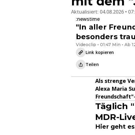
mit dem "
Aktualisiert:
04.08.2026 • 07
:newstime
"In aller Freu
besonders trau
Videoclip • 01:47 Min • Ab 1
Link kopieren
Teilen
Als strenge V
Alexa Maria Sur
Freundschaft"-
Täglich "
MDR-Liv
Hier geht e