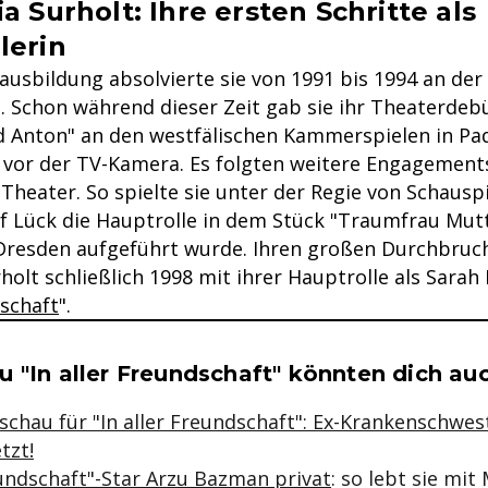
a Surholt: Ihre ersten Schritte als
lerin
ausbildung absolvierte sie von 1991 bis 1994 an der
n. Schon während dieser Zeit gab sie ihr Theaterdebü
 Anton" an den westfälischen Kammerspielen in P
 vor der TV-Kamera. Es folgten weitere Engagement
Theater. So spielte sie unter der Regie von Schausp
lf Lück die Hauptrolle in dem Stück "Traumfrau Mutt
esden aufgeführt wurde. Ihren großen Durchbruch
holt schließlich 1998 mit ihrer Hauptrolle als Sara
dschaft
".
se & Informationen zum Inhalt
 "In aller Freundschaft" könnten dich auc
chau für "In aller Freundschaft": Ex-Krankenschwes
tzt!
eundschaft"-Star Arzu Bazman privat
: so lebt sie mi