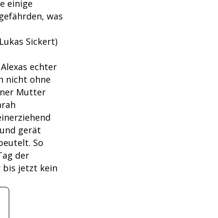
e einige
 gefährden, was
Lukas Sickert)
 Alexas echter
h nicht ohne
iner Mutter
arah
einerziehend
 und gerät
eutelt. So
Tag der
bis jetzt kein