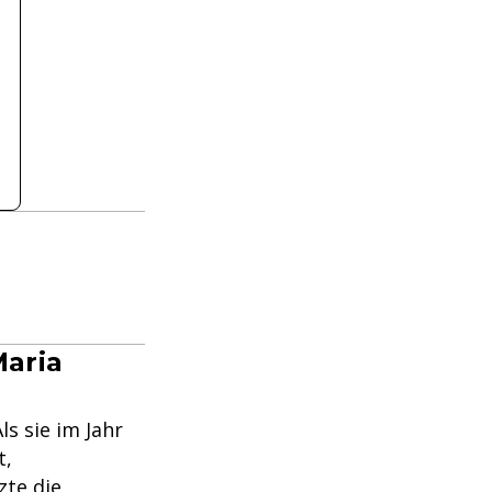
Maria
ls sie im Jahr
t,
zte die