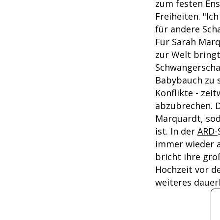
zum festen Ense
Freiheiten. "Ic
für andere Scha
Für Sarah Marqu
zur Welt bringt
Schwangerschaf
Babybauch zu s
Konflikte - zei
abzubrechen. De
Marquardt, sod
ist. In der
ARD-
immer wieder a
bricht ihre gr
Hochzeit vor d
weiteres dauer