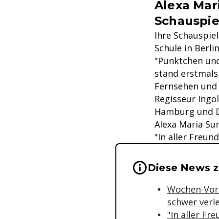
Alexa Mari
Schauspie
Ihre Schauspiel
Schule in Berli
"Pünktchen und
stand erstmals
Fernsehen und 
Regisseur Ingo
Hamburg und Dr
Alexa Maria Sur
"
In aller Freun
Wichtige Hinwei
Diese News zu
Wochen-Vors
schwer verle
"In aller Fr