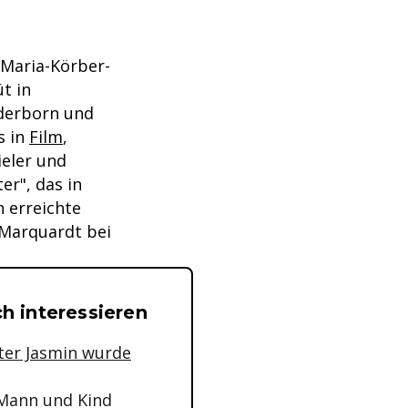
 Maria-Körber-
t in
aderborn und
s in
Film
,
ieler und
er", das in
 erreichte
h Marquardt bei
h interessieren
ter Jasmin wurde
t Mann und Kind