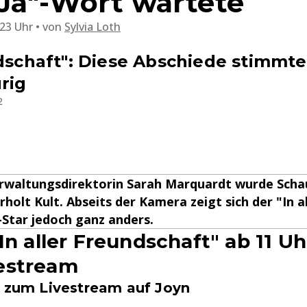
Ja"-Wort wartete
:23 Uhr
von
Sylvia Loth
ndschaft": Diese Abschiede stimmt
rig
2
erwaltungsdirektorin Sarah Marquardt wurde Schau
holt Kult. Abseits der Kamera zeigt sich der "In al
Star jedoch ganz anders.
In aller Freundschaft" ab 11 Uh
estream
s zum Livestream auf Joyn