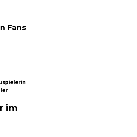
en Fans
spielerin
ler
r im