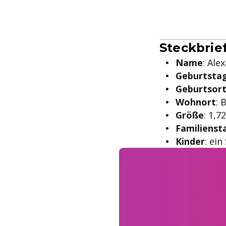
Steckbrie
Name
: Ale
Geburtsta
Geburtsor
Wohnort
: 
Größe
: 1,7
Familienst
Kinder
: ein