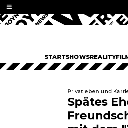
START
SHOWS
REALITY
FIL
Privatleben und Karri
Spätes Eh
Freundsch