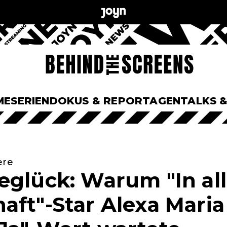
ME
SERIEN
DOKUS & REPORTAGEN
TALKS 
ere
eglück: Warum "In all
aft"-Star Alexa Maria