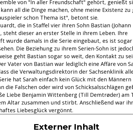
mble von "In aller Freundschaft" gehört, genießt si
h kann all die Dinge machen, ohne meine Existenz zu
uspieler schon Thema ist", betont sie.
ardt, die in Staffel vier ihren Sohn Bastian (Johann 
, steht dieser an erster Stelle in ihrem Leben. Ihre
t wurde damals in die Serie eingebaut, es ist sogar
ehen. Die Beziehung zu ihrem Serien-Sohn ist jedoc
tweise geht Bastian sogar so weit, den Kontakt zu se
r Vater von Bastian war lediglich eine Affäre von S
ass die Verwaltungsdirektorin der Sachsenklinik all
Serie hat Sarah einfach kein Glück mit den Männern
n die Falschen oder wird von Schicksalsschlägen geb
oße Liebe Benjamin Wittenberg (Till Demtrøder) am 
em Altar zusammen und stirbt. Anschließend war ihr 
haftes Liebesglück vergönnt.
Externer Inhalt