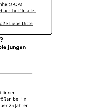
önheits-OPs
ack bei "In aller
roße Liebe Ditte
?
Die jungen
llionen-
ößen bei "
In
 über 25 Jahren