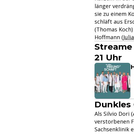
länger verdräng
sie zu einem K
schläft aus Ers
(Thomas Koch) 
Hoffmann (
Jul
Streame 
21 Uhr
H
Dunkles
Als Silvio Dori
verstorbenen F
Sachsenklinik e