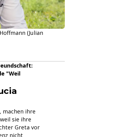
Hoffmann (Julian
reundschaft:
de "Weil
ucia
, machen ihre
eil sie ihre
chter Greta vor
enz nicht