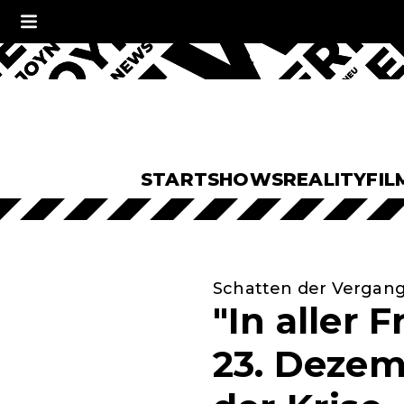
START
SHOWS
REALITY
FIL
Schatten der Vergan
"In aller
23. Dezem