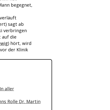
 Mann begegnet,
verläuft
ert) sagt ab
ki verbringen
 auf die
ewig)
hört, wird
vor der Klinik
n aller
ns Rolle Dr. Martin