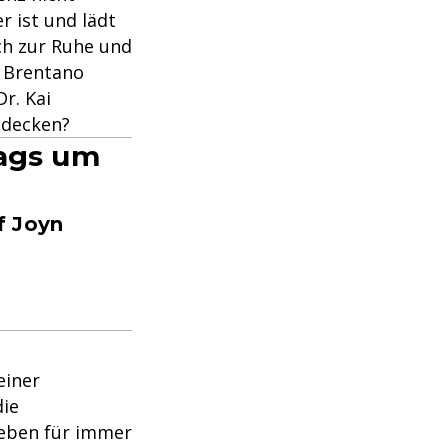
r ist und lädt
ch zur Ruhe und
p Brentano
r. Kai
e decken?
tags um
f Joyn
einer
die
 Leben für immer