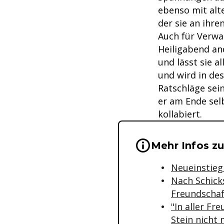
ebenso mit alt
der sie an ihre
Auch für Verwa
Heiligabend and
und lässt sie a
und wird in de
Ratschläge sei
er am Ende selb
kollabiert.
Wichtige Hinwei
Mehr Infos zur
Neueinstieg 
Nach Schick
Freundschaf
"In aller F
Stein nicht