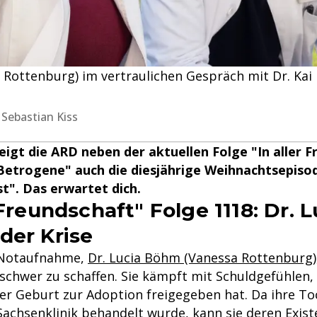
 Rottenburg) im vertraulichen Gespräch mit Dr. Kai 
 Sebastian Kiss
igt die ARD neben der aktuellen Folge "In aller F
Betrogene" auch die diesjährige Weihnachtsepiso
t". Das erwartet dich.
 Freundschaft" Folge 1118: Dr. L
der Krise
r Notaufnahme,
Dr. Lucia Böhm (Vanessa Rottenburg)
chwer zu schaffen. Sie kämpft mit Schuldgefühlen, w
er Geburt zur Adoption freigegeben hat. Da ihre To
Sachsenklinik behandelt wurde, kann sie deren Exist