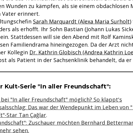
en Wunden zu kämpfen, als sie einem obdachlosen
n Vater erinnert.
ltungschefin
Sarah Marquardt (Alexa Maria Surholt)
ers als erhofft. Ihr Sohn Bastian (Johann Lukas Sick
llein. Stattdessen will sie den Abend mit Rolf Kamins
ssen Familiendrama hineingezogen. Da der Arzt nicht
ner Kollegin
Dr. Kathrin Globisch (Andrea Kathrin Lo
st als Patient in der Sachsenklinik behandelt, da er 
se & Informationen zum Inhalt
 Kult-Serie "In aller Freundschaft":
bei "In aller Freundschaft" möglich? So klappt's
salsschlag: Das war der Wendepunkt im Leben von "I
t"-Star Tan Çağlar
.
reundschaft": Zuschauer möchten Bernhard Betterman
 mehr sehen.