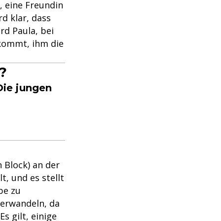
, eine Freundin
d klar, dass
rd Paula, bei
 kommt, ihm die
?
Die jungen
 Block) an der
t, und es stellt
be zu
verwandeln, da
s gilt, einige