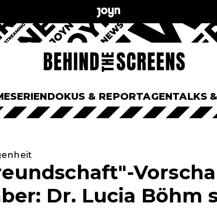
ME
SERIEN
DOKUS & REPORTAGEN
TALKS 
genheit
 Freundschaft"-Vorscha
ber: Dr. Lucia Böhm s