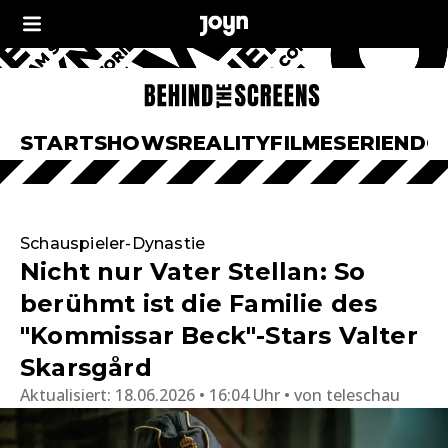
START
SHOWS
REALITY
FILME
SERIEN
DO
Schauspieler-Dynastie
Nicht nur Vater Stellan: So
berühmt ist die Familie des
"Kommissar Beck"-Stars Valter
Skarsgård
Aktualisiert:
18.06.2026 • 16:04 Uhr
von
teleschau