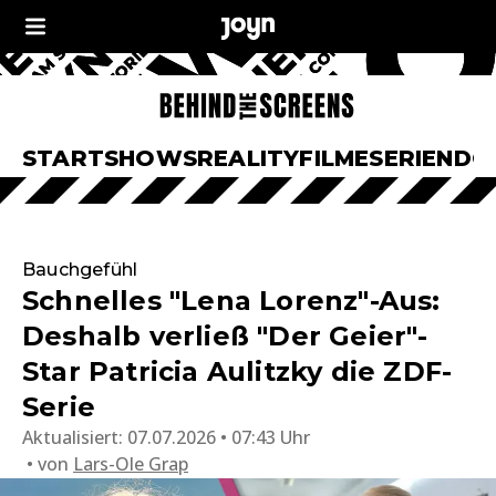
START
SHOWS
REALITY
FILME
SERIEN
DO
Bauchgefühl
Schnelles "Lena Lorenz"-Aus:
Deshalb verließ "Der Geier"-
Star Patricia Aulitzky die ZDF-
Serie
Aktualisiert:
07.07.2026 • 07:43 Uhr
von
Lars-Ole Grap