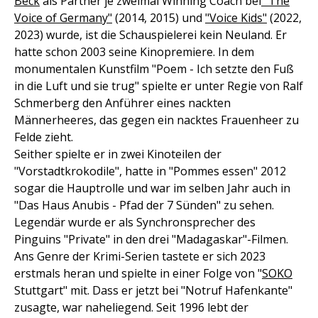
Beck
als Partner je zweimal Winning Coach bei
"The
Voice of Germany"
(2014, 2015) und
"Voice Kids"
(2022,
2023) wurde, ist die Schauspielerei kein Neuland. Er
hatte schon 2003 seine Kinopremiere. In dem
monumentalen Kunstfilm "Poem - Ich setzte den Fuß
in die Luft und sie trug" spielte er unter Regie von Ralf
Schmerberg den Anführer eines nackten
Männerheeres, das gegen ein nacktes Frauenheer zu
Felde zieht.
Seither spielte er in zwei Kinoteilen der
"Vorstadtkrokodile", hatte in "Pommes essen" 2012
sogar die Hauptrolle und war im selben Jahr auch in
"Das Haus Anubis - Pfad der 7 Sünden" zu sehen.
Legendär wurde er als Synchronsprecher des
Pinguins "Private" in den drei "Madagaskar"-Filmen.
Ans Genre der Krimi-Serien tastete er sich 2023
erstmals heran und spielte in einer Folge von "
SOKO
Stuttgart" mit. Dass er jetzt bei "Notruf Hafenkante"
zusagte, war naheliegend. Seit 1996 lebt der