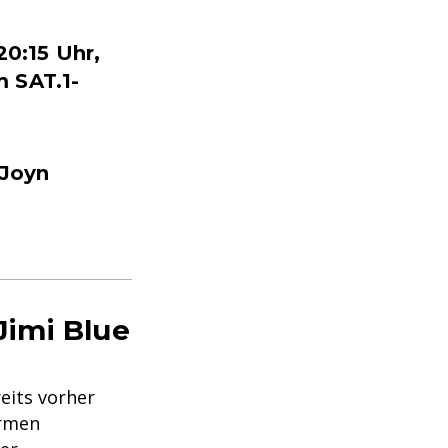
0:15 Uhr,
m SAT.1-
 Joyn
Jimi Blue
eits vorher
armen