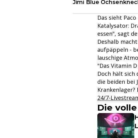
Jimi Blue Ochsenknec
Das sieht Paco 
Katalysator: Dr
essen", sagt der
Deshalb macht 
aufpäppeln - b
lauschige Atmo
"Das Vitamin D 
Doch hält sich
die beiden bei
Krankenlager? D
24/7-Livestrea
Die voll
H
L