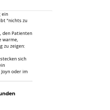
 ein
bt "nichts zu
, den Patienten
e warme,
 zu zeigen:
stecken sich
ein
f Joyn oder im
tunden