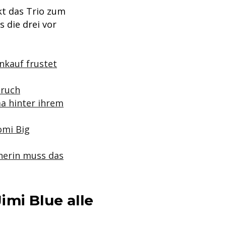
kt das Trio zum
 die drei vor
nkauf frustet
bruch
ma hinter ihrem
omi Big
hnerin muss das
imi Blue alle