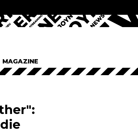
& MAGAZINE
her":
 die