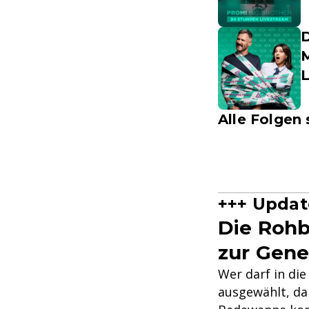
D
M
Alle Folgen 
+++ Updat
Die Rohb
zur Gen
Wer darf in di
ausgewählt, da 