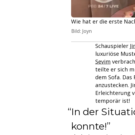
Wie hat er die erste Na
Bild: Joyn
Schauspieler
J
luxuriöse Mus
Sevim
verbrach
teilte er sich 
dem Sofa. Das R
anzustecken. Ji
Erleichterung 
temporär ist!
In der Situat
konnte!