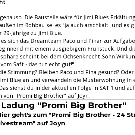
ht
genauso. Die Baustelle wäre für Jimi Blues Erkältung
außen im Rohbau sei es "ja auch arschkalt" und es gi
 29-Jährige zu Jimi Blue.
es sich das Dreamteam Paco und Pinar zur Aufgabe
eginnend mit einem ausgiebigem Frühstück. Und di
sphäre scheint bei dem Ochsenknecht-Sohn Wirkung
vom Saft - das tut echt gut!"
 die Stimmung? Bleiben Paco und Pina gesund? Oder 
 Jimi Blue an und verwandeln die Musterwohnung in 
as siehst du in der aktuellen Folge in SAT.1 und au
m von "Promi Big Brother"
auf Joyn.
e Ladung "Promi Big Brother"
ier geht's zum "Promi Big Brother - 24 S
ivestream" auf Joyn