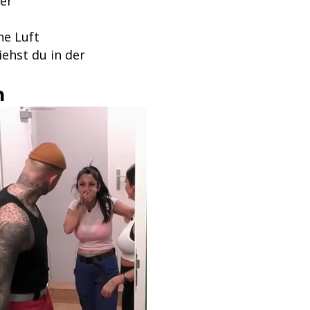
er
he Luft
ehst du in der
n