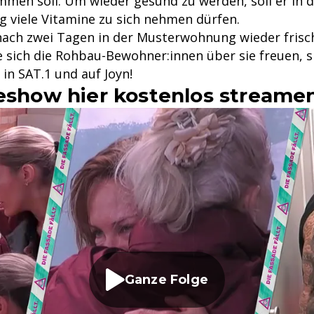
en soll. Um wieder gesund zu werden, soll er in d
viele Vitamine zu sich nehmen dürfen.
 nach zwei Tagen in der Musterwohnung wieder frisc
 sich die Rohbau-Bewohner:innen über sie freuen, si
 in SAT.1 und auf Joyn!
veshow hier kostenlos streame
Ganze Folge