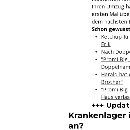
Ihren Umzug ha
ersten Mal übe
dem nächsten E
Schon gewuss
Ketchup-Kri
Erik
Nach Doppel
"Promi Big 
Doppelnam
Harald hat 
Brother"
"Promi Big 
Haus verla
+++ Update
Krankenlager 
an?