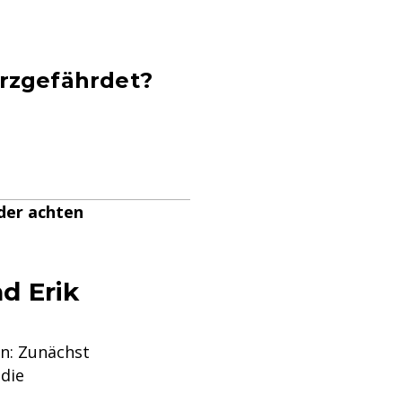
urzgefährdet?
 der achten
d Erik
ln: Zunächst
die