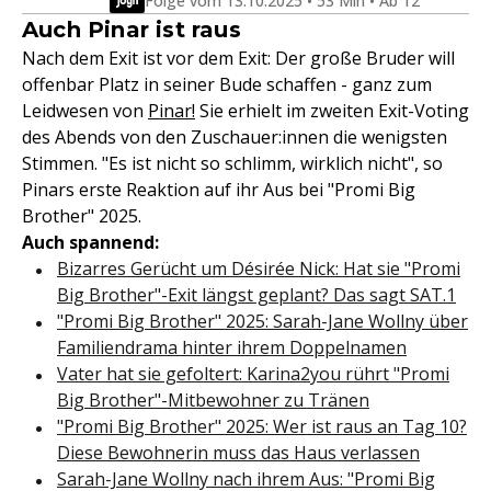
Folge vom 13.10.2025 • 53 Min • Ab 12
Auch Pinar ist raus
Nach dem Exit ist vor dem Exit: Der große Bruder will
offenbar Platz in seiner Bude schaffen - ganz zum
Leidwesen von
Pinar!
Sie erhielt im zweiten Exit-Voting
des Abends von den Zuschauer:innen die wenigsten
Stimmen. "Es ist nicht so schlimm, wirklich nicht", so
Pinars erste Reaktion auf ihr Aus bei "Promi Big
Brother" 2025.
Auch spannend:
Bizarres Gerücht um Désirée Nick: Hat sie "Promi
Big Brother"-Exit längst geplant? Das sagt SAT.1
"Promi Big Brother" 2025: Sarah-Jane Wollny über
Familiendrama hinter ihrem Doppelnamen
Vater hat sie gefoltert: Karina2you rührt "Promi
Big Brother"-Mitbewohner zu Tränen
"Promi Big Brother" 2025: Wer ist raus an Tag 10?
Diese Bewohnerin muss das Haus verlassen
Sarah-Jane Wollny nach ihrem Aus: "Promi Big