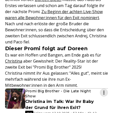
Erstes verlassen und schon am Tag darauf folgte ihr
der nächste Promi.
Zu Beginn der achten Live-Show
waren alle Bewohner:innen für den Exit nominiert
.
Nach und nach erlöste der große Bruder die
Bewohner:innen, so dass die Entscheidung über den
zweiten Exit schlussendlich zwischen Andrej, Christina
und Paco fiel.
Dieser Promi folgt auf Doreen
Es war ein Hoffen und Bangen, am Ende gab es für
Christina
aber Gewissheit: Der Reality-Star ist der
zweite Exit bei "Promi Big Brother" 2025!
Christina nimmt ihr Aus gelassen: "Alles gut", meint sie
mehrfach während sie ihre nun Ex-
Mitbewohner:innen in den Arm nimmt.
Promi Big Brother - Die Late Night
Show
Christina im Talk: War ihr Baby
der Grund für ihren Exit?