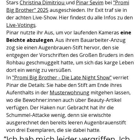
Stars
Christina Dimitriou
und
Pinar Sevim
bei
"Promi
Big Brother" 2025
ausgeschieden. Ihr Exit traf sie in
der achten Live-Show. Hier findest du alle Infos zu den
Live-Votings
.
Pinar nutzte ihr Aus, um vor laufenden Kameras
eine
Beichte abzulegen
. Aus ihrem Bauarbeiter-Anzug
zog sie einen Augenbrauen-Stift hervor, den sie
entgegen der Vorschriften des Großen Bruders in den
Rohbau geschmuggelt hatte, um sich das karge Leben
dort ein wenig zu versüßen.
In
"Promi Big Brother - Die Late Night Show"
verriet
Pinar die Details: Sie habe den Stift am Ende ihres
Aufenthalts in der
Musterwohnung
mitgehen lassen,
wo die Bewohner:innen auch über Beauty-Artikel
verfügen. Der Haken nur: Gebracht hat ihr die
Schummel-Attacke wenig, denn sie erwischte
ausgerechnet den bereits leeren Augenbrauenstift
von drei Exemplaren, die sie dabei hatte.
Ich hab mich leider vergriffen. Ich