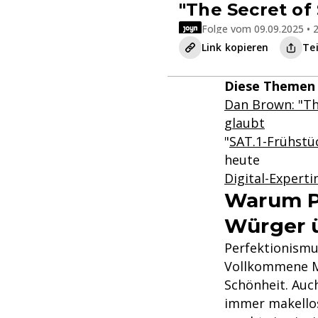
"The Secret of
Folge vom 09.09.2025 • 2
Link kopieren
Te
Diese Themen 
Dan Brown: "Th
glaubt
"
SAT.1-Frühstü
heute
Digital-Expert
Warum Pe
Würger ü
Perfektionismu
Vollkommene Me
Schönheit. Auc
immer makellos