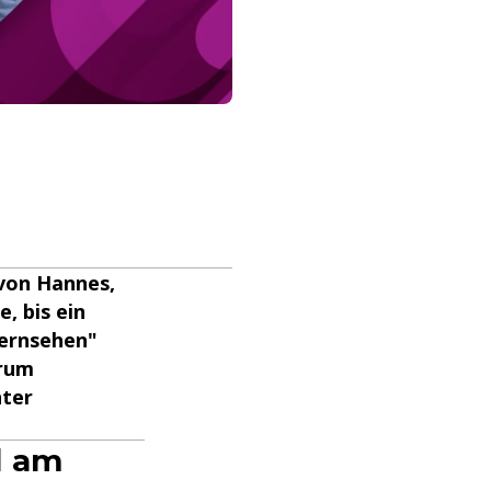
 von Hannes,
e, bis ein
fernsehen"
arum
hter
d am