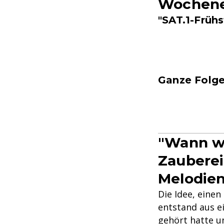
Wochene
"SAT.1-Früh
Ganze Folge
"Wann wa
Zauberei
Melodie
Die Idee, eine
entstand aus e
gehört hatte u