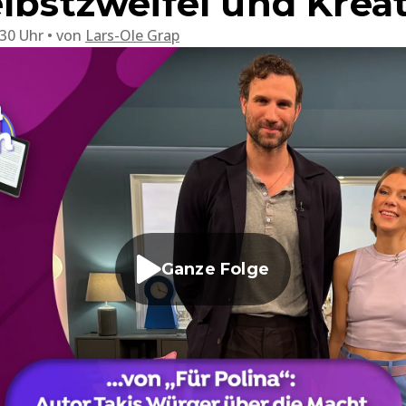
lbstzweifel und Kreat
:30 Uhr
von
Lars-Ole Grap
Ganze Folge