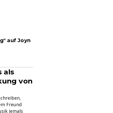
g" auf Joyn
 als
rkung von
schreiben,
nem Freund
usik jemals