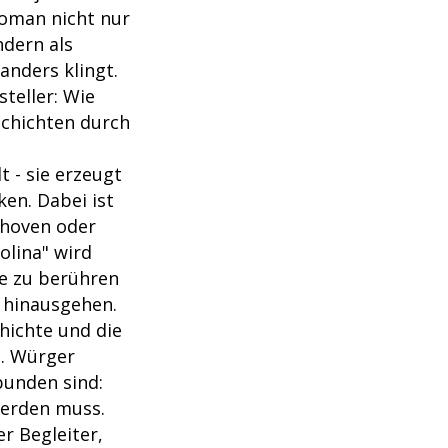
Roman nicht nur
ndern als
anders klingt.
teller: Wie
schichten durch
 - sie erzeugt
en. Dabei ist
ethoven oder
olina" wird
le zu berühren
 hinausgehen.
hichte und die
s. Würger
bunden sind:
werden muss.
r Begleiter,