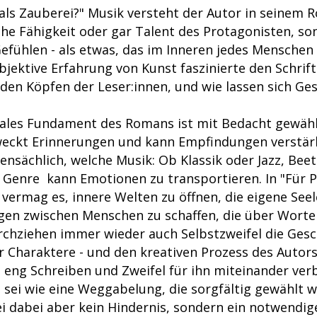
als Zauberei?" Musik versteht der Autor in seinem 
che Fähigkeit oder gar Talent des Protagonisten, so
efühlen - als etwas, das im Inneren jedes Menschen 
jektive Erfahrung von Kunst faszinierte den Schrifts
 den Köpfen der Leser:innen, und wie lassen sich Ge
rales Fundament des Romans ist mit Bedacht gewählt
ckt Erinnerungen und kann Empfindungen verstärk
bensächlich, welche Musik: Ob Klassik oder Jazz, Be
 Genre kann Emotionen zu transportieren. In "Für P
 vermag es, innere Welten zu öffnen, die eigene See
en zwischen Menschen zu schaffen, die über Worte
urchziehen immer wieder auch Selbstzweifel die Gesc
 Charaktere - und den kreativen Prozess des Autor
e eng Schreiben und Zweifel für ihn miteinander ver
z sei wie eine Weggabelung, die sorgfältig gewählt 
i dabei aber kein Hindernis, sondern ein notwendige