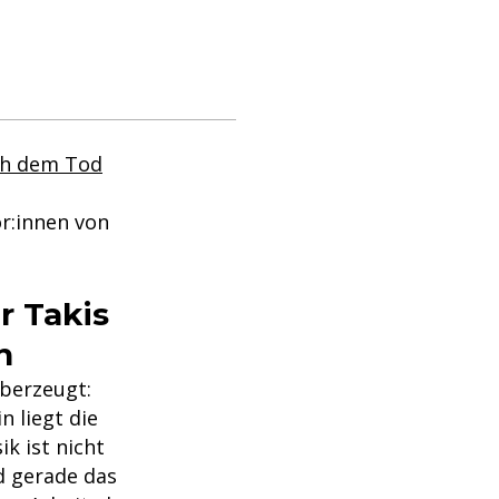
ch dem Tod
or:innen von
r Takis
n
überzeugt:
 liegt die
k ist nicht
d gerade das