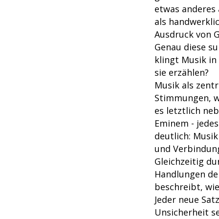
etwas anderes 
als handwerkli
Ausdruck von G
Genau diese sub
klingt Musik in
sie erzählen?
Musik als zent
Stimmungen, we
es letztlich ne
Eminem - jedes
deutlich: Musik
und Verbindung
Gleichzeitig d
Handlungen der
beschreibt, wi
Jeder neue Sat
Unsicherheit se