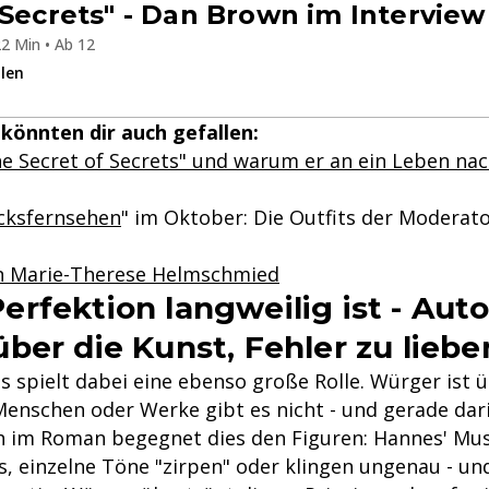
 Secrets" - Dan Brown im Interview
2 Min • Ab 12
ilen
könnten dir auch gefallen:
e Secret of Secrets" und warum er an ein Leben na
cksfernsehen
" im Oktober: Die Outfits der Moderat
in Marie-Therese Helmschmied
rfektion langweilig ist - Auto
ber die Kunst, Fehler zu liebe
s spielt dabei eine ebenso große Rolle. Würger ist 
nschen oder Werke gibt es nicht - und gerade darin
h im Roman begegnet dies den Figuren: Hannes' Musi
, einzelne Töne "zirpen" oder klingen ungenau - un