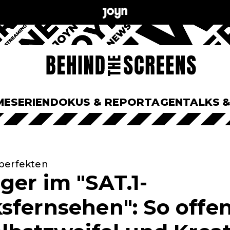
ME
SERIEN
DOKUS & REPORTAGEN
TALKS 
perfekten
ger im "SAT.1-
sfernsehen": So offen