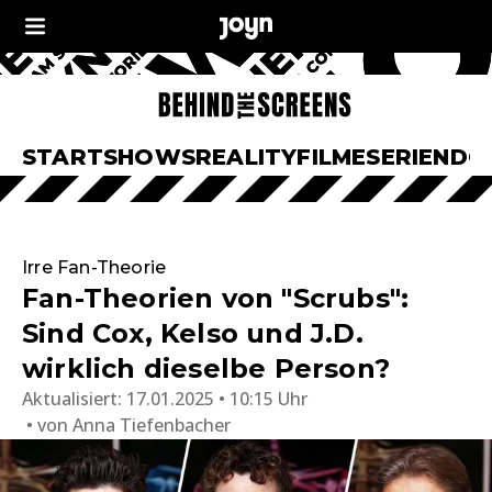
START
SHOWS
REALITY
FILME
SERIEN
DO
Irre Fan-Theorie
Fan-Theorien von "Scrubs":
Sind Cox, Kelso und J.D.
wirklich dieselbe Person?
Aktualisiert:
17.01.2025 • 10:15 Uhr
von
Anna Tiefenbacher