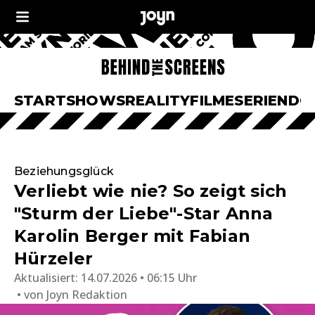
START
SHOWS
REALITY
FILME
SERIEN
DO
Beziehungsglück
Verliebt wie nie? So zeigt sich
"Sturm der Liebe"-Star Anna
Karolin Berger mit Fabian
Hürzeler
Aktualisiert:
14.07.2026 • 06:15 Uhr
von
Joyn Redaktion