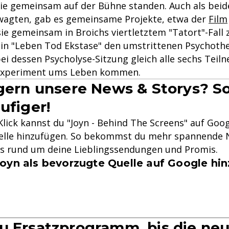
sie gemeinsam auf der Bühne standen. Auch als beid
wagten, gab es gemeinsame Projekte, etwa der
Film
ie gemeinsam in Broichs viertletztem "Tatort"-Fall 
 in "Leben Tod Ekstase" den umstrittenen Psychoth
ei dessen Psycholyse-Sitzung gleich alle sechs Teil
experiment ums Leben kommen.
 gern unsere News & Storys? So
ufiger!
lick kannst du "Joyn - Behind The Screens" auf Goog
lle hinzufügen. So bekommst du mehr spannende N
ys rund um deine Lieblingssendungen und Promis.
oyn als bevorzugte Quelle auf Google hi
u Ersatzprogramm, bis die ne