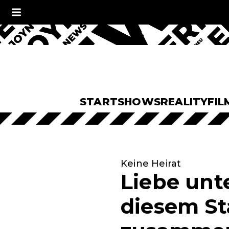
START
SHOWS
REALITY
FIL
Keine Heirat
Liebe unte
diesem St