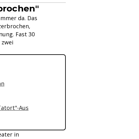
rbrochen"
 immer da. Das
 zerbrochen,
nung. Fast 30
 zwei
an
Tatort"-Aus
ater in