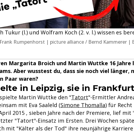
h Tukur (l.) und Wolfram Koch (2. v. l.) wissen es bere
a | Frank Rumpenhorst | picture alliance / Bernd Kammerer
en Margarita Broich und Martin Wuttke 16 Jahre l
ams. Aber wusstest du, dass sie noch viel länger, 
ein Paar waren?
elte in Leipzig, sie in Frankfur
 spielte Martin Wuttke den "
Tatort
"-Ermittler Andre
insam mit Eva Saaleld (
Simone Thomalla
) für Rech
April 2015 , sieben Jahre nach der Premiere, lief mit
letzter "Tatort"-Einsatz im Ersten. Drei Wochen spä
h mit "Kälter als der Tod" ihre neunjährige Karriere