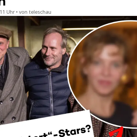
n
:11 Uhr
von
teleschau