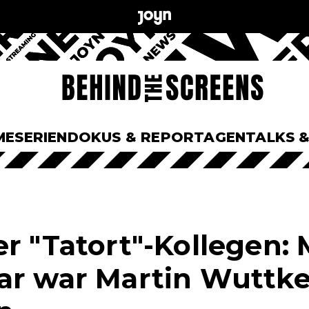
ME
SERIEN
DOKUS & REPORTAGEN
TALKS 
r "Tatort"-Kollegen: 
ar war Martin Wuttke