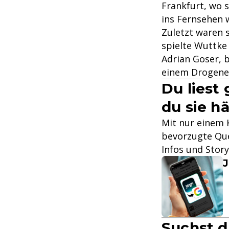
Frankfurt, wo 
ins Fernsehen 
Zuletzt waren s
spielte Wuttke
Adrian Goser, b
einem Drogen
Du liest
du sie hä
Mit nur einem K
bevorzugte Que
Infos und Stor
J
Suchst d