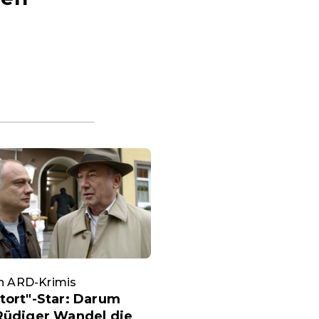
an ARD-Krimis
tort"-Star: Darum
Rüdiger Wandel die