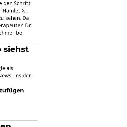
e den Schritt
"Hamlet X".
zu sehen. Da
erapeuten Dr.
nehmer bei
 siehst
le als
ews, Insider-
nzufügen
uen