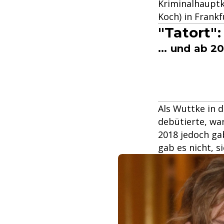
Kriminalhauptk
Koch) in Frankf
"Tatort":
... und ab 
Als Wuttke in 
debütierte, war
2018 jedoch ga
gab es nicht, s