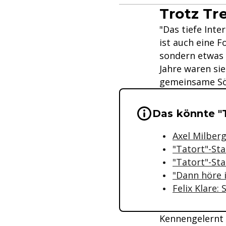
Trotz Tr
"Das tiefe Int
ist auch eine F
sondern etwas 
Jahre waren si
gemeinsame Sö
Wichtige Hinwei
Das könnte "T
Axel Milberg
"Tatort"-St
"Tatort"-Sta
"Dann höre 
Felix Klare:
Kennengelernt h