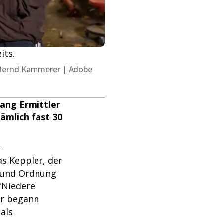
its.
 | Bernd Kammerer | Adobe
ang Ermittler
nämlich fast 30
t
as Keppler, der
t und Ordnung
 "Niedere
ter begann
 als