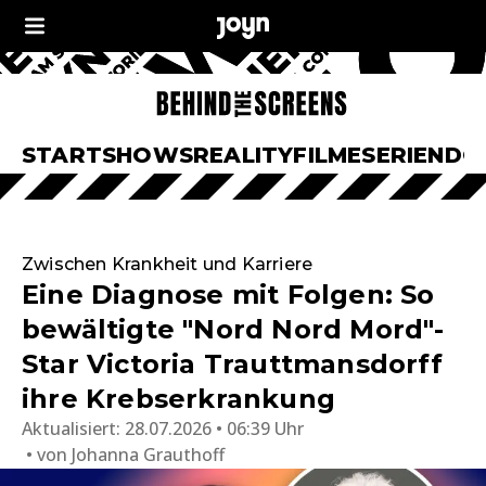
START
SHOWS
REALITY
FILME
SERIEN
DO
Zwischen Krankheit und Karriere
Eine Diagnose mit Folgen: So
bewältigte "Nord Nord Mord"-
Star Victoria Trauttmansdorff
ihre Krebserkrankung
Aktualisiert:
28.07.2026 • 06:39 Uhr
von
Johanna Grauthoff