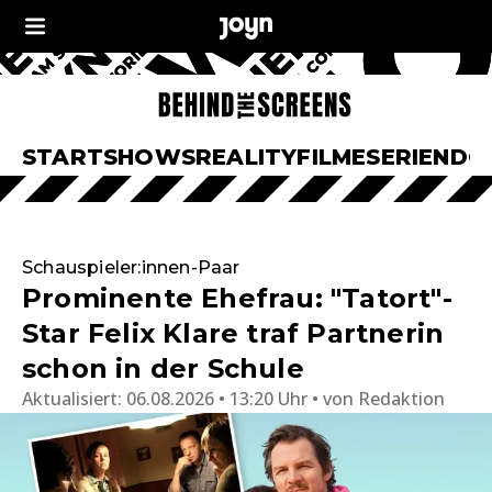
START
SHOWS
REALITY
FILME
SERIEN
DO
Schauspieler:innen-Paar
Prominente Ehefrau: "Tatort"-
Star Felix Klare traf Partnerin
schon in der Schule
Aktualisiert:
06.08.2026 • 13:20 Uhr
von
Redaktion