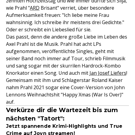
zehnten Hochzeitstag und wie immer durfte sich Silja,
wie Prahl "
ARD
Brisant" verriet, über besondere
Aufmerksamkeit freuen: "Ich liebe meine Frau
wahnsinnig. Ich schreibe ihr meistens drei Gedichte."
Oder er schreibt ein Liebeslied für sie.
Das passt, denn die andere große Liebe im Leben des
Axel Prahl ist die Musik. Prahl hat acht LPs
aufgenommen, veröffentlichte Singles, geht mit
seiner Band noch immer auf Tour, schrieb Filmmusik
und sang sogar mit der skurrilen Hardrock-Kombo
Knorkator einen Song. Und auch mit
Jan Josef Liefers
!
Gemeinsam mit ihm und Schlagerstar Roland Kaiser
nahm Prahl 2021 sogar eine Cover-Version von John
Lennons Weihnachtshit "Happy Xmas (War Is Over)"
auf.
Verkürze dir die Wartezeit bis zum
nächsten "Tatort":
Jetzt spannende Krimi-Highlights und True
Crime auf Joyn streamen!