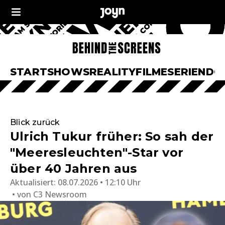
START
SHOWS
REALITY
FILME
SERIEN
DO
Blick zurück
Ulrich Tukur früher: So sah der
"Meeresleuchten"-Star vor
über 40 Jahren aus
Aktualisiert:
08.07.2026 • 12:10 Uhr
von
C3 Newsroom