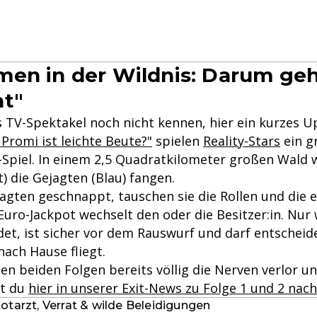
en in der Wildnis: Darum geh
t"
as TV-Spektakel noch nicht kennen, hier ein kurzes U
Promi ist leichte Beute?"
spielen
Reality-Stars
ein g
Spiel. In einem 2,5 Quadratkilometer großen Wald w
t) die Gejagten (Blau) fangen.
agten geschnappt, tauschen sie die Rollen und die e
Euro-Jackpot wechselt den oder die Besitzer:in. Nur
et, ist sicher vor dem Rauswurf und darf entscheid
 nach Hause fliegt.
en beiden Folgen bereits völlig die Nerven verlor un
st du
hier in unserer Exit-News zu Folge 1 und 2 nac
otarzt, Verrat & wilde Beleidigungen