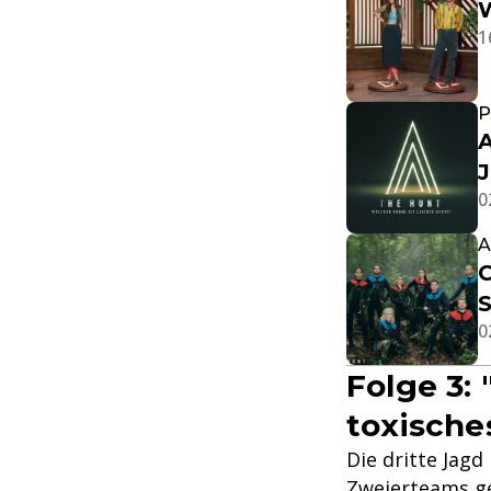
W
1
P
A
0
A
C
S
0
Folge 3:
toxisch
Die dritte Jagd
Zweierteams gej