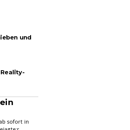
Sieben und
Reality-
ein
ab sofort in
ejagte:r