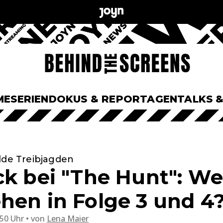
ME
SERIEN
DOKUS & REPORTAGEN
TALKS 
lde Treibjagden
ck bei "The Hunt": W
hen in Folge 3 und 4
:50 Uhr
von
Lena Maier