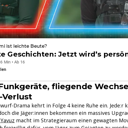
i ist leichte Beute?
te Geschichten: Jetzt wird’s persön
6 Min • Ab 16
ilen
 Funkgeräte, fliegende Wechse
-Verlust
urf-Drama kehrt in Folge 4 keine Ruhe ein. Jede:r 
n, doch die Jäger:innen bekommen ein massives Upgra
 Yavuz
macht im Strategieraum einen gewagten Mov
h freiwillig dafür, vom Jäger zum Gejagten zu werde