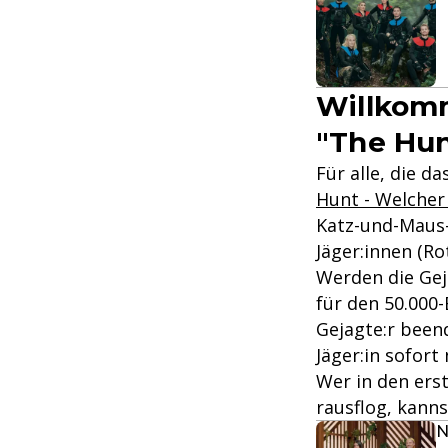
Willkomm
"The Hun
Für alle, die d
Hunt - Welcher 
Katz-und-Maus-
Jäger:innen (Ro
Werden die Gej
für den 50.000-
Gejagte:r beend
Jäger:in sofort
Wer in den erst
rausflog, kann
N