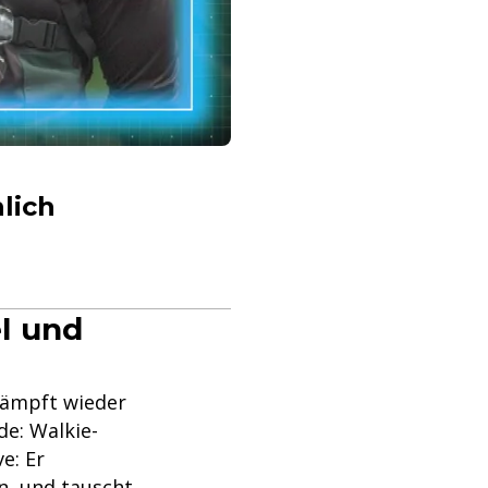
lich
l und
kämpft wieder
de: Walkie-
e: Er
n, und tauscht