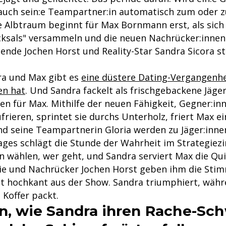
 auch sein:e Teampartner:in automatisch zum oder zu
 Albtraum beginnt für Max Bornmann erst, als sich
icksals" versammeln und die neuen Nachrücker:innen
ende Jochen Horst und Reality-Star Sandra Sicora 
ra und Max gibt es
eine düstere Dating-Vergangenhe
en hat
. Und Sandra fackelt als frischgebackene Jäger
en für Max. Mithilfe der neuen Fähigkeit, Gegner:in
rieren, sprintet sie durchs Unterholz, friert Max 
und seine Teampartnerin Gloria werden zu Jäger:inne
ges schlägt die Stunde der Wahrheit im Strategiez
n wählen, wer geht, und Sandra serviert Max die Qu
 Sie und Nachrücker Jochen Horst geben ihm die Sti
t hochkant aus der Show. Sandra triumphiert, wäh
 Koffer packt.
en, wie Sandra ihren Rache-Sc