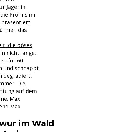
r Jäger:in.
 die Promis im
 präsentiert
stürmen das
it, die böses
in nicht lange:
nen für 60
ein und schnappt
n degradiert.
immer. Die
ittung auf dem
mme. Max
rend Max
hwur im Wald