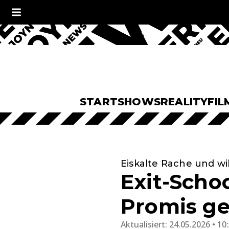
START
SHOWS
REALITY
FIL
Eiskalte Rache und wi
Exit-Scho
Promis ge
Aktualisiert:
24.05.2026 • 10