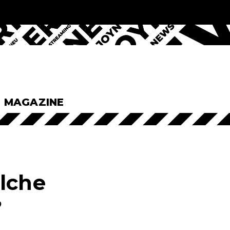
& MAGAZINE
elche
?