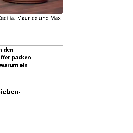
 Cecilia, Maurice und Max
h den
offer packen
 warum ein
Sieben-