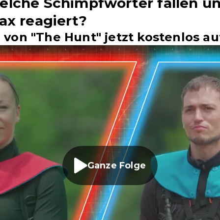
lche Schimpfwörter fallen u
ax reagiert?
 von "The Hunt" jetzt kostenlos au
Ganze Folge