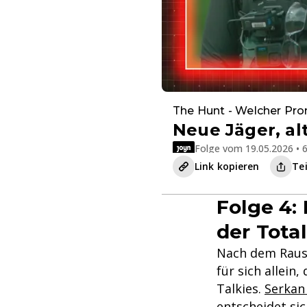
The Hunt - Welcher Prom
Neue Jäger, al
Folge vom 19.05.2026 • 6
Link kopieren
Te
Folge 4:
der Total
Nach dem Rausw
für sich allei
Talkies.
Serkan
entscheidet sic