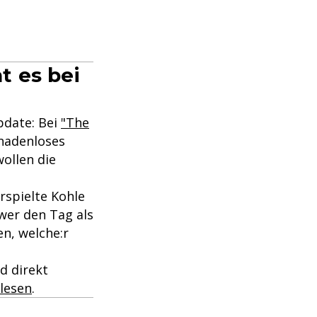
t es bei
pdate: Bei
"The
nadenloses
ollen die
rspielte Kohle
 wer den Tag als
en, welche:r
d direkt
hlesen
.