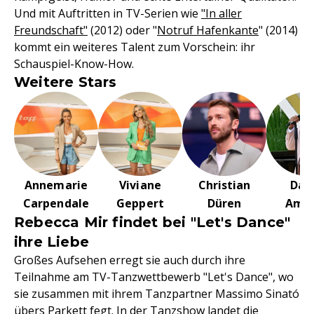
Und mit Auftritten in TV-Serien wie
"In aller
Freundschaft"
(2012) oder "
Notruf Hafenkante
" (2014)
kommt ein weiteres Talent zum Vorschein: ihr
Schauspiel-Know-How.
Weitere Stars
Annemarie
Viviane
Christian
Dan
Carpendale
Geppert
Düren
Amin
Rebecca Mir findet bei "Let's Dance"
ihre Liebe
Großes Aufsehen erregt sie auch durch ihre
Teilnahme am TV-Tanzwettbewerb "Let's Dance", wo
sie zusammen mit ihrem Tanzpartner Massimo Sinató
übers Parkett fegt. In der Tanzshow landet die