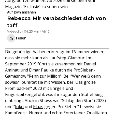
Aufgaben zu widmen. Ab 2026 soll sie beim Star-
Magazin "Exclusiv" zu sehen sein.
Auf Joyn ansehen
Rebecca Mir verabschiedet sich von
taff
Videoclip • 04:25 Min • Ab 12
Teilen
Die gebürtige Aachenerin zeigt im TV immer wieder,
dass sie mehr kann als Laufsteg-Glamour: Im
September 2019 führt sie zusammen mit
Daniel
Aminati
und Elmar Paulke durch die ProSieben-
Gameshow "Renn zur Million". Bei "Wer weiß denn
sowas?" punktet sie mit Wissen, bei "
Das große
Promibacken
" 2020 mit Ehrgeiz und
Fingerspitzengefühl, was ihr sogar den Staffel-Sieg
einbringt. Auch in Shows wie "Schlag den Star" (2023)
und "
Joko
und
Klaas
gegen ProSieben" beweist sie
Kampfgeist, Humor und echte Entertainer-Qualitäten.