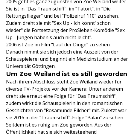
2005 geht es ganz zugunsten von Zoe Weiland weiter.
Sie ist in "
Das Traumschiff
", im
"Tatort"
, in "Die
Rettungsflieger" und bei "
Polizeiruf 110
" zu sehen.
Zudem dreht sie mit "Sex Up - Ich könnt' schon
wieder" die Fortsetzung der ProSieben-Komödie "Sex
Up - Jungen haben's auch nicht leicht".
2006 ist Zoe im
Film
"Lauf der Dinge" zu sehen.
Danach nimmt sie sich jedoch eine Auszeit von der
Schauspielerei und beginnt ein Medizinstudium an der
Universität Göttingen.
Um Zoe Weiland ist es still geworden
Nach ihrem Abschluss steht Zoe Weiland wieder für
diverse TV-Projekte vor der Kamera: Unter anderem
dreht sie erneut eine Folge für "Das Traumschiff",
zudem wirkt die Schauspielerin in den romantischen
Geschichten von "Rosamunde Pilcher" mit. Zuletzt war
sie 2016 in der "Traumschiff"-Folge "Palau" zu sehen.
Seitdem ist es ruhig um Zoe geworden. Aus der
Öffentlichkeit hat sie sich weitestgehend