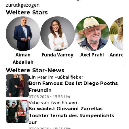
zurückgezogen.
Weitere Stars
Aiman
Funda Vanroy
Axel Prahl
Andrea 
Abdallah
Weitere Star-News
Ein Paar im Fußballfieber
Born Famous: Das ist Diego Pooths
Freundin
07.08.2026 • 15:55 Uhr
Vater von zwei Kindern
So wächst Giovanni Zarrellas
Tochter fernab des Rampenlichts
auf
07.08.2026 • 15:25 Uhr