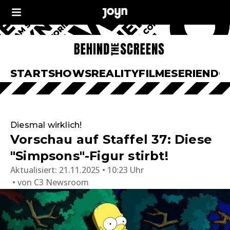
START
SHOWS
REALITY
FILME
SERIEN
DO
Diesmal wirklich!
Vorschau auf Staffel 37: Diese
"Simpsons"-Figur stirbt!
Aktualisiert:
21.11.2025 • 10:23 Uhr
von
C3 Newsroom