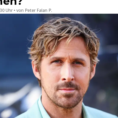
men?
:30 Uhr
von
Peter Falan P.