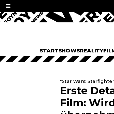
START
SHOWS
REALITY
FIL
"Star Wars: Starfighter
Erste Det
Film: Wir