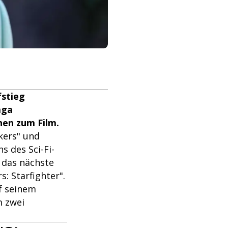
fstieg
aga
nen zum Film.
lkers" und
 des Sci-Fi-
l das nächste
: Starfighter".
uf seinem
m zwei