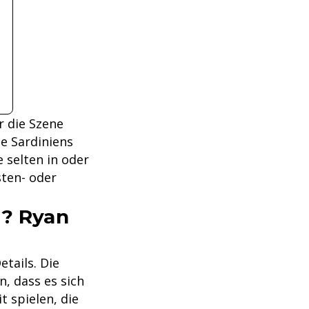
r die Szene
e Sardiniens
e selten in oder
ten- oder
"? Ryan
tails. Die
, dass es sich
t spielen, die