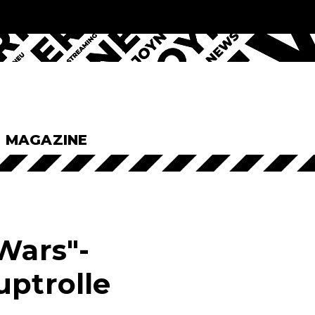
& MAGAZINE
Wars"-
uptrolle