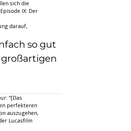
len sich die
Episode IX: Der
ung darauf,
nfach so gut
t großartigen
ur: "[Das
nen perfekteren
von auszugehen,
der Lucasfilm