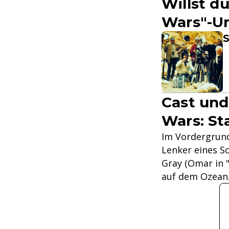
Willst d
Wars"-U
S
Cast und
Wars: St
Im Vordergrund
Lenker eines S
Gray (Omar in 
auf dem Ozean