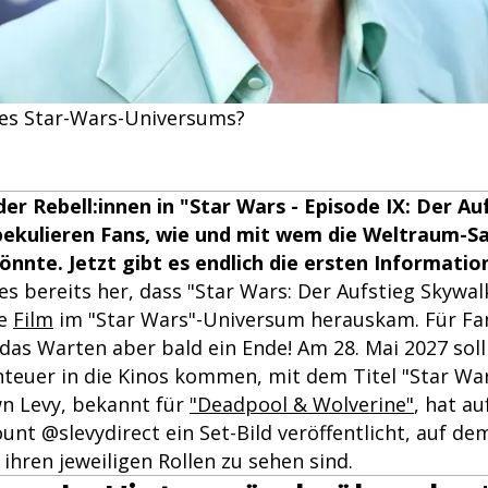
des Star-Wars-Universums?
der Rebell:innen in "Star Wars - Episode IX: Der Au
pekulieren Fans, wie und mit wem die Weltraum-S
nnte. Jetzt gibt es endlich die ersten Informatio
 es bereits her, dass "Star Wars: Der Aufstieg Skywa
te
Film
im "Star Wars"-Universum herauskam. Für Fans
das Warten aber bald ein Ende! Am 28. Mai 2027 sol
euer in die Kinos kommen, mit dem Titel "Star Wars
n Levy, bekannt für
"Deadpool & Wolverine"
, hat a
nt @slevydirect ein Set-Bild veröffentlicht, auf de
 ihren jeweiligen Rollen zu sehen sind.