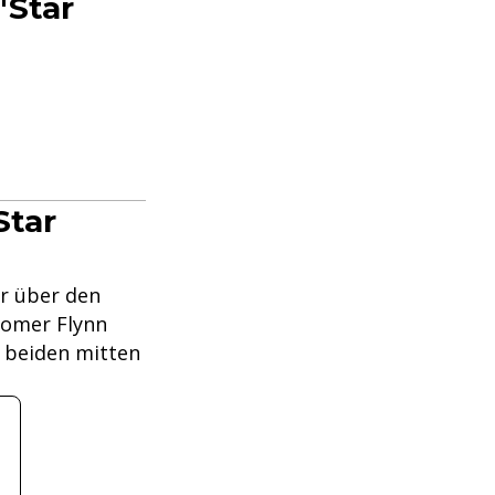
"Star
Star
ar über den
comer Flynn
e beiden mitten