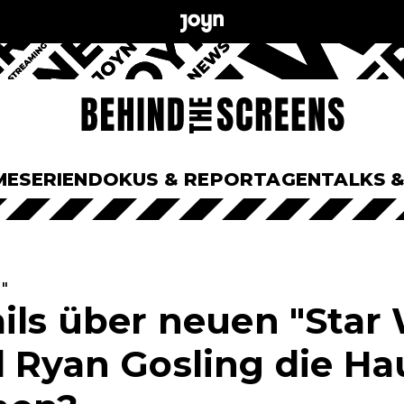
ME
SERIEN
DOKUS & REPORTAGEN
TALKS 
"
ails über neuen "Star 
d Ryan Gosling die Ha