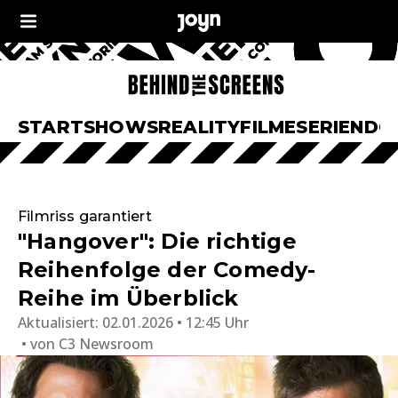
START
SHOWS
REALITY
FILME
SERIEN
DO
Filmriss garantiert
"Hangover": Die richtige
Reihenfolge der Comedy-
Reihe im Überblick
Aktualisiert:
02.01.2026 • 12:45 Uhr
von
C3 Newsroom