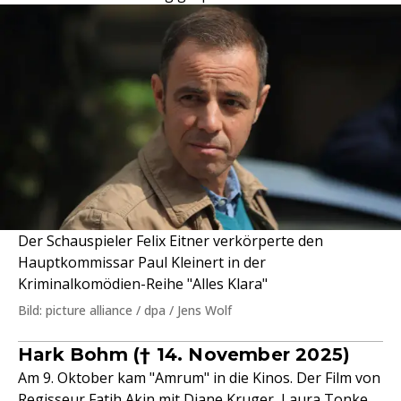
Der Schauspieler Felix Eitner verkörperte den
Hauptkommissar Paul Kleinert in der
Kriminalkomödien-Reihe "Alles Klara"
Bild: picture alliance / dpa / Jens Wolf
Hark Bohm († 14. November 2025)
Am 9. Oktober kam "Amrum" in die Kinos. Der Film von
Regisseur
Fatih Akin
mit Diane Kruger, Laura Tonke