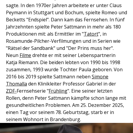
sagte. In den 1970er Jahren arbeitete er unter Claus
Peymann in Stuttgart und Bochum, spielte Romeo und
Becketts "Endspiel". Dann kam das Fernsehen. In fünf
Jahrzehnten spielte Peter Sattmann in mehr als 180
Produktionen mit: als Ermittler im "
Tatort
", in
Rosamunde-Pilcher-Verfilmungen und in Serien wie
"Rätsel der Sandbank" und "Der Prins muss her".
Neun
Filme
drehte er mit seiner Lebenspartnerin
Katja Riemann. Die beiden lebten von 1990 bis 1998
zusammen, 1993 wurde Tochter Paula geboren. Von
2016 bis 2019 spielte Sattmann neben
Simone
Thomalla
den Klinikleiter Professor Gabriel in der
ZDF-
Fernsehserie "
Frühling
". Eine seiner letzten
Rollen, denn Peter Sattmann kämpfte schon lange mit
gesundheitlichen Problemen. Am 25. Dezember 2025,
einen Tag vor seinem 78. Geburtstag, starb er in
seinem Wohnort in Brandenburg.