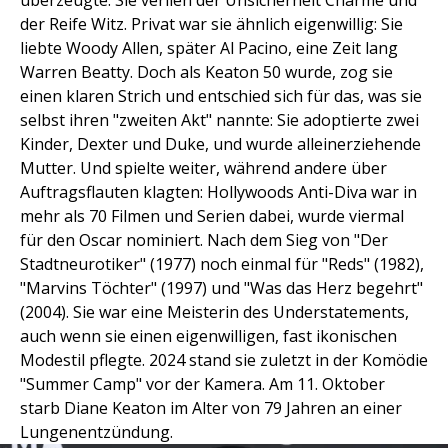
überzeugte. Sie verlieh der Unsicherheit Charme und
der Reife Witz. Privat war sie ähnlich eigenwillig: Sie
liebte Woody Allen, später Al Pacino, eine Zeit lang
Warren Beatty. Doch als Keaton 50 wurde, zog sie
einen klaren Strich und entschied sich für das, was sie
selbst ihren "zweiten Akt" nannte: Sie adoptierte zwei
Kinder, Dexter und Duke, und wurde alleinerziehende
Mutter. Und spielte weiter, während andere über
Auftragsflauten klagten: Hollywoods Anti-Diva war in
mehr als 70 Filmen und Serien dabei, wurde viermal
für den Oscar nominiert. Nach dem Sieg von "Der
Stadtneurotiker" (1977) noch einmal für "Reds" (1982),
"Marvins Töchter" (1997) und "Was das Herz begehrt"
(2004). Sie war eine Meisterin des Understatements,
auch wenn sie einen eigenwilligen, fast ikonischen
Modestil pflegte. 2024 stand sie zuletzt in der Komödie
"Summer Camp" vor der Kamera. Am 11. Oktober
starb Diane Keaton im Alter von 79 Jahren an einer
Lungenentzündung.