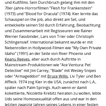
und Kultfilms. Sein Durchbruch gelang ihm mit den
70er-Jahre-Horrorfilmen "Flesh for Frankenstein"
(1973) und "Blood for Dracula" (1974). Kier lernte das
Schauspiel on the job, also direkt am Set, und
entwickelte seinen Stil durch Erfahrung, Beobachtung
und Zusammenarbeit mit Regisseuren wie Rainer
Werner Fassbinder, Lars von Trier oder Christoph
Schlingensief. International bekannt wurde er mit
Nebenrollen in Hollywood-Filmen wie "My Own Private
Idaho" (1991) an der Seite von River Phoenix und
Keanu Reeves
, aber auch durch Auftritte in
Mainstream-Produktionen wie "Ace Ventura: Pet
Detective" mit Jim Carrey, "Blade" mit Wesley Snipes
oder "Armageddon" mit
Bruce Willis
, Liv Tyler und Ben
Affleck. 1974 zog Kier in die USA, zunächst nach L.A.,
später nach Palm Springs. Auch wenn er damit
kokettierte, Nicolette Krebitz heiraten zu wollen, lebte
Udo seine Homosexualität offen aus und war in den
letzten zwanzig Jahren seines Lebens in einer festen