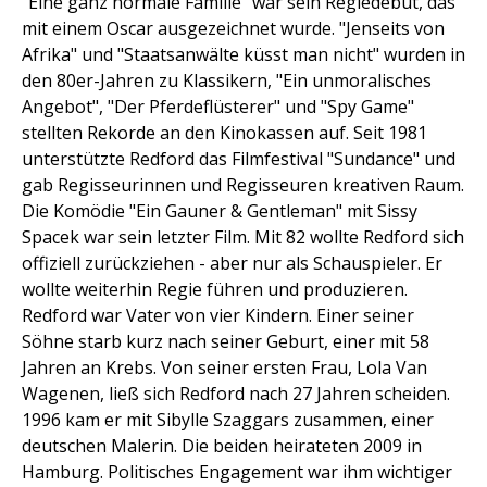
"Eine ganz normale Familie" war sein Regiedebüt, das
mit einem Oscar ausgezeichnet wurde. "Jenseits von
Afrika" und "Staatsanwälte küsst man nicht" wurden in
den 80er-Jahren zu Klassikern, "Ein unmoralisches
Angebot", "Der Pferdeflüsterer" und "Spy Game"
stellten Rekorde an den Kinokassen auf. Seit 1981
unterstützte Redford das Filmfestival "Sundance" und
gab Regisseurinnen und Regisseuren kreativen Raum.
Die Komödie "Ein Gauner & Gentleman" mit Sissy
Spacek war sein letzter Film. Mit 82 wollte Redford sich
offiziell zurückziehen - aber nur als Schauspieler. Er
wollte weiterhin Regie führen und produzieren.
Redford war Vater von vier Kindern. Einer seiner
Söhne starb kurz nach seiner Geburt, einer mit 58
Jahren an Krebs. Von seiner ersten Frau, Lola Van
Wagenen, ließ sich Redford nach 27 Jahren scheiden.
1996 kam er mit Sibylle Szaggars zusammen, einer
deutschen Malerin. Die beiden heirateten 2009 in
Hamburg. Politisches Engagement war ihm wichtiger