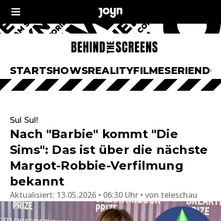
START
SHOWS
REALITY
FILME
SERIEN
DO
Sul Sul!
Nach "Barbie" kommt "Die
Sims": Das ist über die nächste
Margot-Robbie-Verfilmung
bekannt
Aktualisiert:
13.05.2026 • 06:30 Uhr
von
teleschau