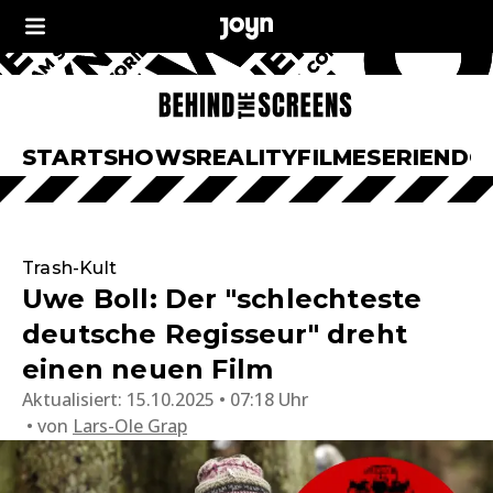
START
SHOWS
REALITY
FILME
SERIEN
DO
Trash-Kult
Uwe Boll: Der "schlechteste
deutsche Regisseur" dreht
einen neuen Film
Aktualisiert:
15.10.2025 • 07:18 Uhr
von
Lars-Ole Grap