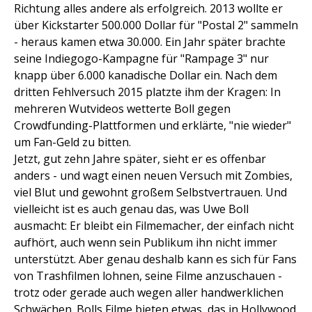
Richtung alles andere als erfolgreich. 2013 wollte er
über Kickstarter 500.000 Dollar für "Postal 2" sammeln
- heraus kamen etwa 30.000. Ein Jahr später brachte
seine Indiegogo-Kampagne für "Rampage 3" nur
knapp über 6.000 kanadische Dollar ein. Nach dem
dritten Fehlversuch 2015 platzte ihm der Kragen: In
mehreren Wutvideos wetterte Boll gegen
Crowdfunding-Plattformen und erklärte, "nie wieder"
um Fan-Geld zu bitten.
Jetzt, gut zehn Jahre später, sieht er es offenbar
anders - und wagt einen neuen Versuch mit Zombies,
viel Blut und gewohnt großem Selbstvertrauen. Und
vielleicht ist es auch genau das, was Uwe Boll
ausmacht: Er bleibt ein Filmemacher, der einfach nicht
aufhört, auch wenn sein Publikum ihn nicht immer
unterstützt. Aber genau deshalb kann es sich für Fans
von Trashfilmen lohnen, seine Filme anzuschauen -
trotz oder gerade auch wegen aller handwerklichen
Schwächen. Bolls Filme bieten etwas, das in Hollywood