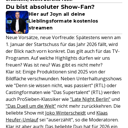
Du bist absoluter Show-Fan?
Hier auf Joyn all deine
Lieblingsformate kostenlos
streamen
Neue Vorsätze, neue Vorfreude: Spätestens wenn am
1. Januar der Startschuss für das Jahr 2026 fällt, wird
der Blick nach vorn konkret. Das gilt auch für das TV-
Programm. Auf welche Highlights dürfen wir uns
freuen? Was ist neu? Was gibt es nicht mehr?
Klar ist: Einige Produktionen sind 2025 von der
Bildfläche verschwunden. Neben Unterhaltungsshows
wie "Denn sie wissen nicht, was passiert" (RTL) oder
Castingformaten wie "Das Supertalent" (RTL) werden
auch ProSieben-Klassiker wie
"Late Night Berlin"
und
"Das Duell um die Welt"
nicht mehr zurückkehren. Die
beliebte Show mit
Joko Winterscheidt
und
Klaas
Heufer-Umlauf
sei "auserzählt", so die Moderatoren.
Klar ist aber auch: Das beliebte Duo hat für 2026 ein