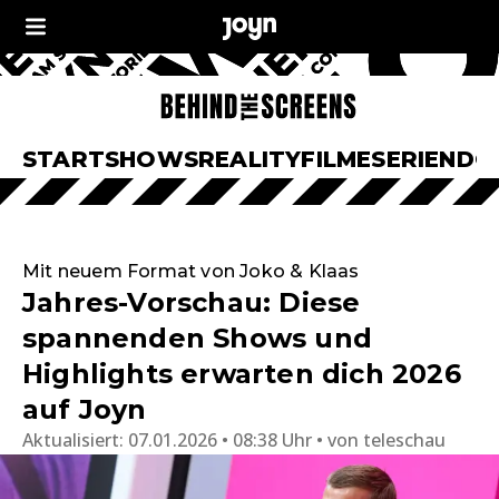
START
SHOWS
REALITY
FILME
SERIEN
DO
Mit neuem Format von Joko & Klaas
Jahres-Vorschau: Diese
spannenden Shows und
Highlights erwarten dich 2026
auf Joyn
Aktualisiert:
07.01.2026 • 08:38 Uhr
von
teleschau