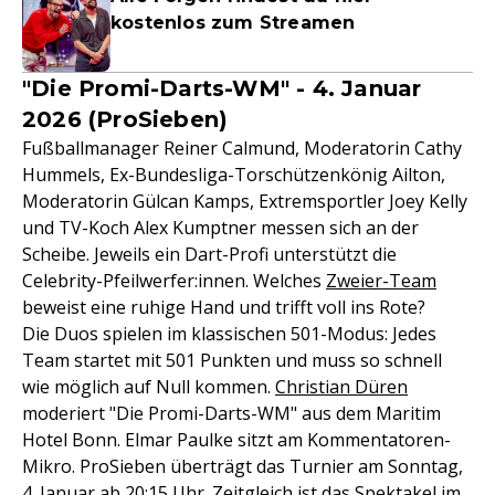
kostenlos zum Streamen
"Die Promi-Darts-WM" - 4. Januar
2026 (ProSieben)
Fußballmanager Reiner Calmund, Moderatorin Cathy
Hummels, Ex-Bundesliga-Torschützenkönig Ailton,
Moderatorin Gülcan Kamps, Extremsportler Joey Kelly
und TV-Koch Alex Kumptner messen sich an der
Scheibe. Jeweils ein Dart-Profi unterstützt die
Celebrity-Pfeilwerfer:innen. Welches
Zweier-Team
beweist eine ruhige Hand und trifft voll ins Rote?
Die Duos spielen im klassischen 501-Modus: Jedes
Team startet mit 501 Punkten und muss so schnell
wie möglich auf Null kommen.
Christian Düren
moderiert "Die Promi-Darts-WM" aus dem Maritim
Hotel Bonn. Elmar Paulke sitzt am Kommentatoren-
Mikro. ProSieben überträgt das Turnier am Sonntag,
4. Januar ab 20:15 Uhr. Zeitgleich ist das Spektakel im