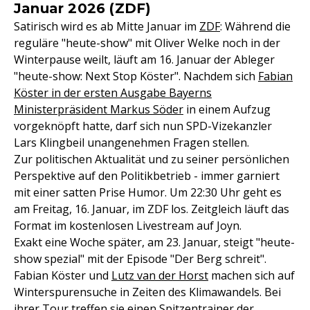
Januar 2026 (ZDF)
Satirisch wird es ab Mitte Januar im
ZDF
: Während die
reguläre "heute-show" mit Oliver Welke noch in der
Winterpause weilt, läuft am 16. Januar der Ableger
"heute-show: Next Stop Köster". Nachdem sich
Fabian
Köster in der ersten Ausgabe Bayerns
Ministerpräsident Markus Söder
in einem Aufzug
vorgeknöpft hatte, darf sich nun SPD-Vizekanzler
Lars Klingbeil unangenehmen Fragen stellen.
Zur politischen Aktualität und zu seiner persönlichen
Perspektive auf den Politikbetrieb - immer garniert
mit einer satten Prise Humor. Um 22:30 Uhr geht es
am Freitag, 16. Januar, im ZDF los. Zeitgleich läuft das
Format im kostenlosen Livestream auf Joyn.
Exakt eine Woche später, am 23. Januar, steigt "heute-
show spezial" mit der Episode "Der Berg schreit".
Fabian Köster und
Lutz van der Horst
machen sich auf
Winterspurensuche in Zeiten des Klimawandels. Bei
ihrer Tour treffen sie einen Spitzentrainer der