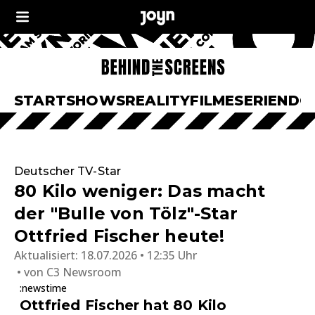
START
SHOWS
REALITY
FILME
SERIEN
DO
Deutscher TV-Star
80 Kilo weniger: Das macht
der "Bulle von Tölz"-Star
Ottfried Fischer heute!
Aktualisiert:
18.07.2026 • 12:35 Uhr
von
C3 Newsroom
:newstime
Ottfried Fischer hat 80 Kilo