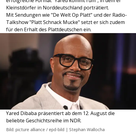
erfolgreiche Format "Yared kommt rum", in dem er
Kleinstdörfer in Norddeutschland porträtiert.
Mit Sendungen wie "De Welt Op Platt" und der Radio-
Talkshow "Platt Schnack Mucke" setzt er sich zudem
für den Erhalt des Plattdeutschen ein.
Yared Dibaba präsentiert ab dem 12. August die
beliebte Geschichtsreihe im NDR.
Bild: picture alliance / epd-bild | Stephan Wallocha