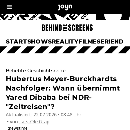
START
SHOWS
REALITY
FILME
SERIEN
DO
Beliebte Geschichtsreihe
Hubertus Meyer-Burckhardts
Nachfolger: Wann übernimmt
Yared Dibaba bei NDR-
"Zeitreisen"?
Aktualisiert:
22.07.2026 • 08:48 Uhr
von
Lars-Ole Grap
:newstime