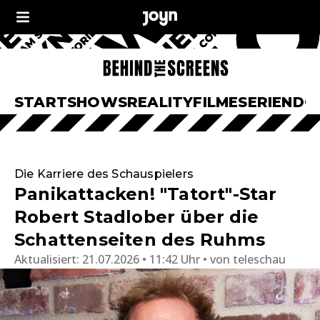
START
SHOWS
REALITY
FILME
SERIEN
DO
Die Karriere des Schauspielers
Panikattacken! "Tatort"-Star
Robert Stadlober über die
Schattenseiten des Ruhms
Aktualisiert:
21.07.2026 • 11:42 Uhr
von
teleschau