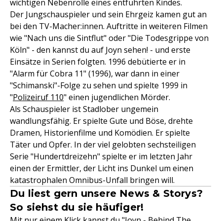
wichtigen Nebenrolle eines entführten Kindes.
Der Jungschauspieler und sein Ehrgeiz kamen gut an
bei den TV-Macher:innen. Auftritte in weiteren Filmen
wie "Nach uns die Sintflut" oder "Die Todesgrippe von
Köln" - den kannst du auf Joyn sehen! - und erste
Einsätze in Serien folgten. 1996 debütierte er in
"Alarm für Cobra 11" (1996), war dann in einer
"Schimanski"-Folge zu sehen und spielte 1999 in
"
Polizeiruf 110
" einen jugendlichen Mörder.
Als Schauspieler ist Stadlober ungemein
wandlungsfähig. Er spielte Gute und Böse, drehte
Dramen, Historienfilme und Komödien. Er spielte
Täter und Opfer. In der viel gelobten sechsteiligen
Serie "Hundertdreizehn" spielte er im letzten Jahr
einen der Ermittler, der Licht ins Dunkel um einen
katastrophalen Omnibus-Unfall bringen will.
Du liest gern unsere News & Storys?
So siehst du sie häufiger!
Mit nur einem Klick kannst du "Joyn - Behind The