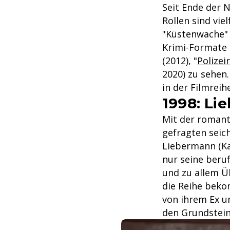
Seit Ende der 
Rollen sind vie
"Küstenwache" 
Krimi-Formate z
(2012), "
Polizei
2020) zu sehen
in der Filmreih
1998: Li
Mit der roman
gefragten seic
Liebermann (Ka
nur seine beru
und zu allem Ü
die Reihe beko
von ihrem Ex u
den Grundstein 