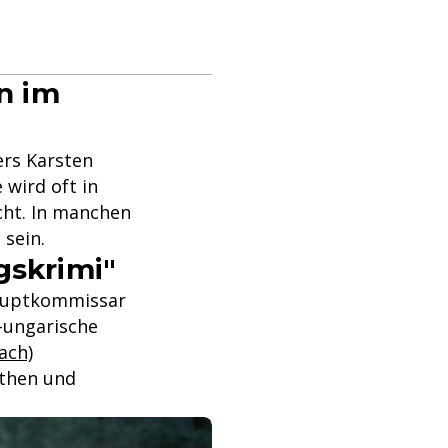
in im
ers Karsten
 wird oft in
cht. In manchen
 sein.
gskrimi"
lhauptkommissar
h-ungarische
ach)
ythen und