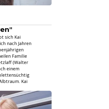
ren"
t sich Kai
 sich nach Jahren
benjährigen
heilen Familie
tzlaff (Walter
ach einem
blettensüchtig
 Albtraum. Kai