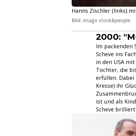
Hanns Zischler (links) mi
Bild: imago stock&people
2000: "M
Im packenden Sa
Scheve ins Fac
in den USA mit
Tochter, die bi
erfüllen. Dabei
Kresse) ihr Gl
Zusammenbruch 
ist und als Kin
Scheve brillier