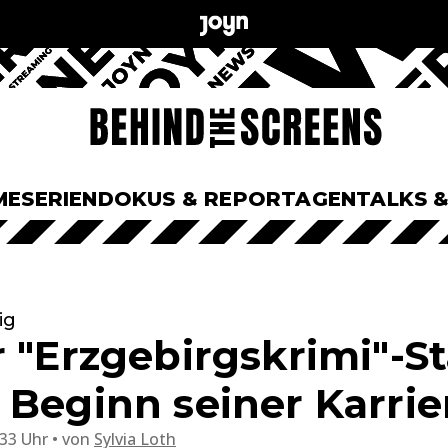
ME
SERIEN
DOKUS & REPORTAGEN
TALKS 
ig
 "Erzgebirgskrimi"-St
 Beginn seiner Karrie
:33 Uhr
von
Sylvia Loth