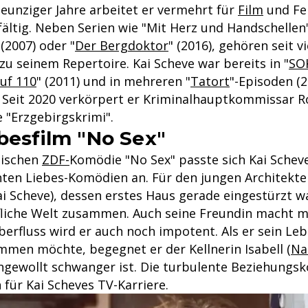
Neunziger Jahre arbeitet er vermehrt für
Film
und Fe
lfältig. Neben Serien wie "Mit Herz und Handschellen"
(2007) oder "
Der Bergdoktor
" (2016), gehören seit v
u seinem Repertoire. Kai Scheve war bereits in "
SO
ruf 110
" (2011) und in mehreren "
Tatort
"-Episoden (
. Seit 2020 verkörpert er Kriminalhauptkommissar R
e "Erzgebirgskrimi".
ebesfilm "No Sex"
tischen
ZDF-
Komödie "No Sex" passte sich Kai Sche
hten Liebes-Komödien an. Für den jungen Architekte
i Scheve), dessen erstes Haus gerade eingestürzt wa
fliche Welt zusammen. Auch seine Freundin macht m
berfluss wird er auch noch impotent. Als er sein Le
mmen möchte, begegnet er der Kellnerin Isabell (
Na
ngewollt schwanger ist. Die turbulente Beziehungs
für Kai Scheves TV-Karriere.