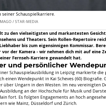
n seiner Schauspielkarriere.
| IMAGO / STAR-MEDIA
lt zu den vielseitigsten und markantesten Gesich
sehens und Theaters. Sein Rollen-Repertoire rei
iebhaber bis zum eigensinnigen Kommissar. Berei
r vor der Kamera - wir nehmen dich mit auf eine Ze
seiner Fernseh-Karriere gewandelt hat.
her und persönlicher Wendepu
ner Schauspielausbildung in Leipzig markierte die 
h einen Wendepunkt in Kai Scheves (60) Biografie.
er über Ungarn in den Westen. Im neu vereinigten 
e Ausbildung an der Hochschule für Musik und Darste
ain fort. Es folgten Engagements an hoch angeseh
ern wie Mainz, Düsseldorf und Zürich.