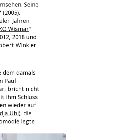
rnsehen. Seine
 (2005),
ielen Jahren
KO Wismar
"
2012, 2018 und
obert Winkler
ve dem damals
n Paul
r, bricht nicht
it ihm Schluss
ben wieder auf
dja Uhl
), die
komödie legte