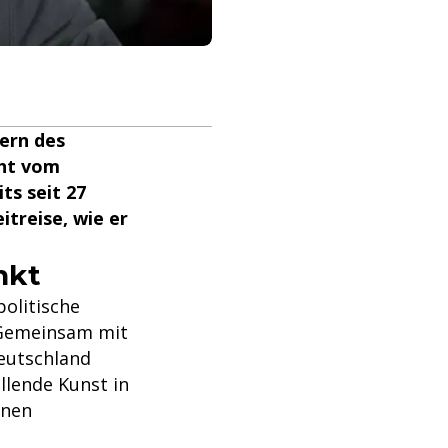
tern des
cht vom
ts seit 27
itreise, wie er
nkt
politische
 Gemeinsam mit
Deutschland
llende Kunst in
enen