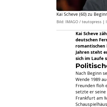
Kai Scheve (60) zu Begin
Bild: IMAGO / teutopress 
Kai Scheve zäh
deutschen Fern
romantischen L
Jahren steht e
sich im Laufe 
Politisc
Nach Beginn sei
Wende 1989 auc
Freunden floh 
setzte er sein
Frankfurt am M
Schauspielhäus