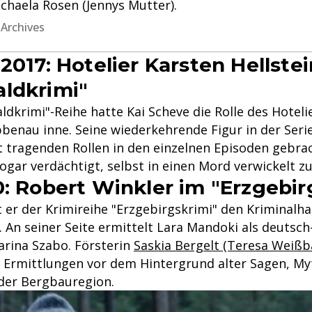
chaela Rosen (Jennys Mutter).
 Archives
2017: Hotelier Karsten Hellste
ldkrimi"
ldkrimi"-Reihe hatte Kai Scheve die Rolle des Hoteli
bbenau inne. Seine wiederkehrende Figur in der Serie
 tragenden Rollen in den einzelnen Episoden gebra
sogar verdächtigt, selbst in einen Mord verwickelt zu
0: Robert Winkler im "Erzgebir
lt er der Krimireihe "Erzgebirgskrimi" den Krimina
. An seiner Seite ermittelt Lara Mandoki als deutsc
rina Szabo. Försterin
Saskia Bergelt (Teresa Weißb
e Ermittlungen vor dem Hintergrund alter Sagen, M
 der Bergbauregion.