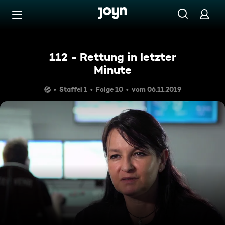
Zum Inhalt springen
Barrierefrei
112 - Rettung in letzter
Minute
Staffel 1
Folge 10
vom 06.11.2019