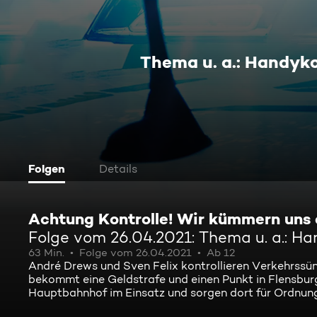
Thema u. a.: Handyk
Folgen
Details
Achtung Kontrolle! Wir kümmern uns
Folge vom 26.04.2021: Thema u. a.: H
63 Min.
Folge vom 26.04.2021
Ab 12
André Drews und Sven Felix kontrollieren Verkehrssü
bekommt eine Geldstrafe und einen Punkt in Flensbur
Hauptbahnhof im Einsatz und sorgen dort für Ordnung