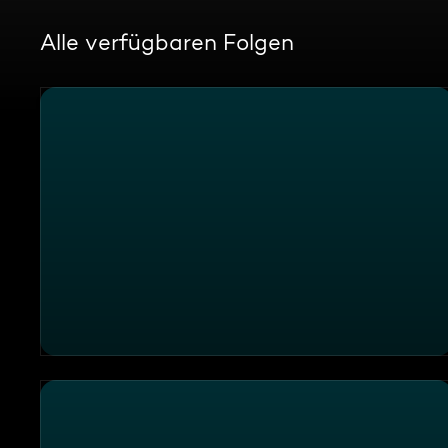
Alle verfügbaren Folgen
Thema u. a.: Nichts für schwache Hundenerven - BuP