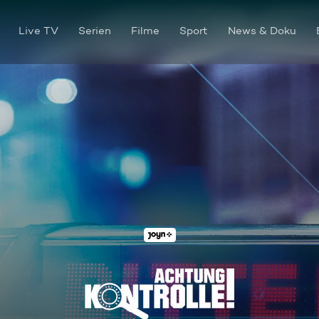
Live TV
Serien
Filme
Sport
News & Doku
Thema u. a.: Handykontrolle