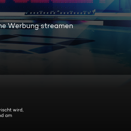
hne Werbung streamen
scht wird,
ind am