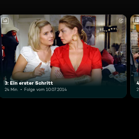
12
12
3: Ein erster Schritt
24 Min.
Folge vom 10.07.2014
2