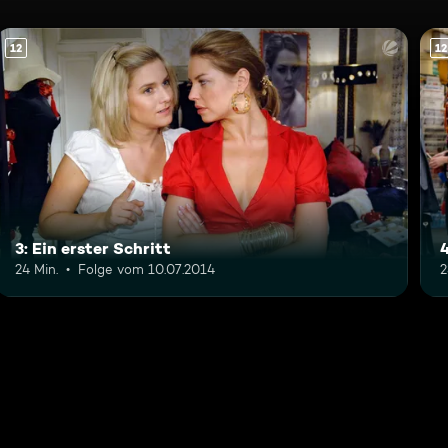
12
12
3: Ein erster Schritt
24 Min.
Folge vom 10.07.2014
2