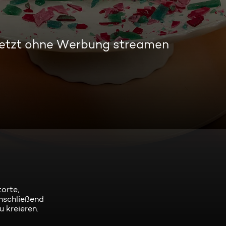
etzt ohne Werbung streamen
orte,
nschließend
 kreieren.