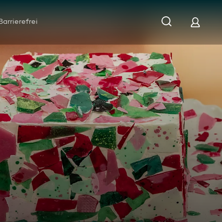
Barrierefrei
u gesplitterten Torten-Träumen