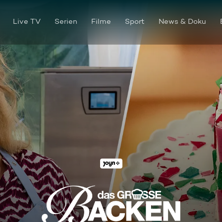
Live TV
Serien
Filme
Sport
News & Doku
Vom Schoko-Himmel bis hin z