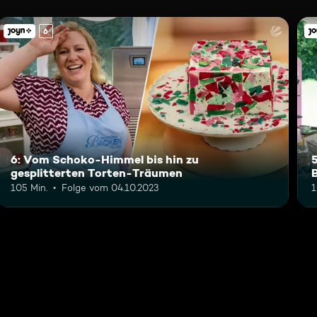
6
6: Vom Schoko-Himmel bis hin zu
gesplitterten Torten-Träumen
105 Min.
Folge vom 04.10.2023
1