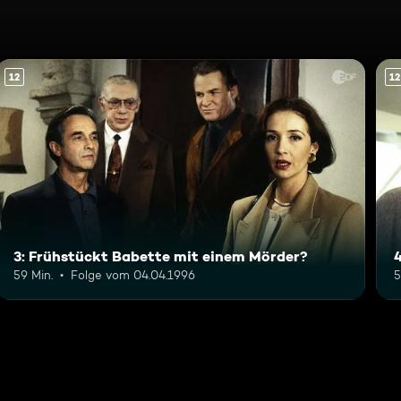
12
12
3: Frühstückt Babette mit einem Mörder?
59 Min.
Folge vom 04.04.1996
5