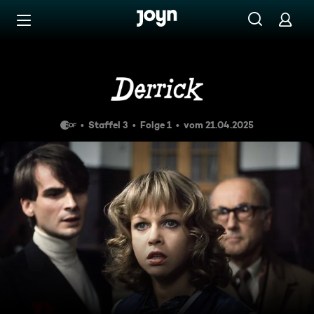
Zum Inhalt springen
Barrierefrei
Hals in der Schlinge
Staffel 3
Folge 1
vom 21.04.2025