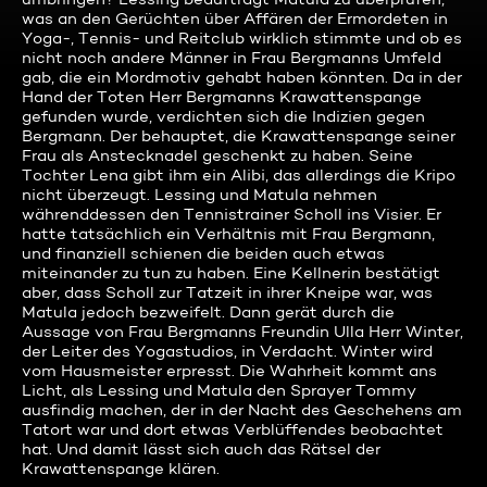
was an den Gerüchten über Affären der Ermordeten in
Yoga-, Tennis- und Reitclub wirklich stimmte und ob es
nicht noch andere Männer in Frau Bergmanns Umfeld
gab, die ein Mordmotiv gehabt haben könnten. Da in der
Hand der Toten Herr Bergmanns Krawattenspange
gefunden wurde, verdichten sich die Indizien gegen
Bergmann. Der behauptet, die Krawattenspange seiner
Frau als Anstecknadel geschenkt zu haben. Seine
Tochter Lena gibt ihm ein Alibi, das allerdings die Kripo
nicht überzeugt. Lessing und Matula nehmen
währenddessen den Tennistrainer Scholl ins Visier. Er
hatte tatsächlich ein Verhältnis mit Frau Bergmann,
und finanziell schienen die beiden auch etwas
miteinander zu tun zu haben. Eine Kellnerin bestätigt
aber, dass Scholl zur Tatzeit in ihrer Kneipe war, was
Matula jedoch bezweifelt. Dann gerät durch die
Aussage von Frau Bergmanns Freundin Ulla Herr Winter,
der Leiter des Yogastudios, in Verdacht. Winter wird
vom Hausmeister erpresst. Die Wahrheit kommt ans
Licht, als Lessing und Matula den Sprayer Tommy
ausfindig machen, der in der Nacht des Geschehens am
Tatort war und dort etwas Verblüffendes beobachtet
hat. Und damit lässt sich auch das Rätsel der
Krawattenspange klären.