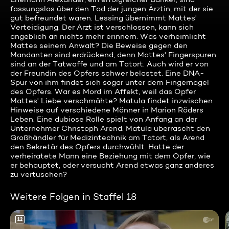
fassungslos über den Tod der jungen Ärztin, mit der sie
gut befreundet waren. Lessing übernimmt Mattes'
Verteidigung. Der Arzt ist verschlossen, kann sich
angeblich an nichts mehr erinnern. Was verheimlicht
Mattes seinem Anwalt? Die Beweise gegen den
Mandanten sind erdrückend, denn Mattes' Fingerspuren
sind an der Tatwaffe und am Tatort. Auch wird er von
der Freundin des Opfers schwer belastet. Eine DNA-
Spur von ihm findet sich sogar unter dem Fingernagel
des Opfers. War es Mord im Affekt, weil das Opfer
Mattes' Liebe verschmähte? Matula findet inzwischen
Hinweise auf verschiedene Männer in Marion Röders
Leben. Eine dubiose Rolle spielt von Anfang an der
Unternehmer Christoph Arend. Matula überrascht den
Großhändler für Medizintechnik am Tatort, als Arend
den Sekretär des Opfers durchwühlt. Hatte der
verheiratete Mann eine Beziehung mit dem Opfer, wie
er behauptet, oder versucht Arend etwas ganz anderes
zu vertuschen?
Weitere Folgen in Staffel 18
12