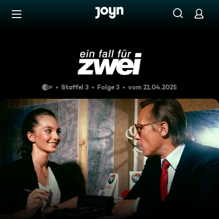
Zum Inhalt springen
Barrierefrei
Morgengrauen - Teil 2
Staffel 3
Folge 3
vom 21.04.2025